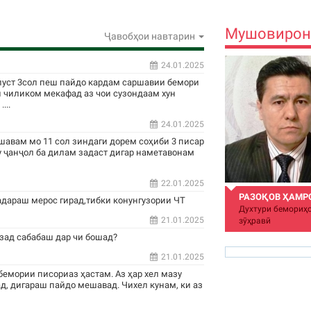
Мушовирон
Ҷавобҳои навтарин
24.01.2025
пуст 3сол пеш пайдо кардам саршавии бемори
н чиликом мекафад аз чои сузондаам хун
...
24.01.2025
шавам мо 11 сол зиндаги дорем соҳиби 3 писар
у ҷанҷол ба дилам задаст дигар наметавонам
22.01.2025
РАЗОҚОВ ҲАМР
адараш мерос гирад,тибки конунгузории ЧТ
Духтури бемориҳо
21.01.2025
зӯҳравӣ
зад сабабаш дар чи бошад?
21.01.2025
бемории писориаз ҳастам. Аз ҳар хел мазу
д, дигараш пайдо мешавад. Чихел кунам, ки аз
hamro_74@mail.ru