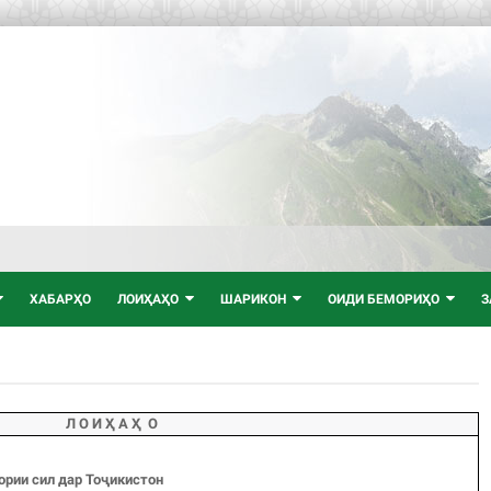
ХАБАРҲО
ЛОИҲАҲО
ШАРИКОН
ОИДИ БЕМОРИҲО
З
Л О И
Ҳ
А Ҳ О
рии сил дар То
ҷ
икистон