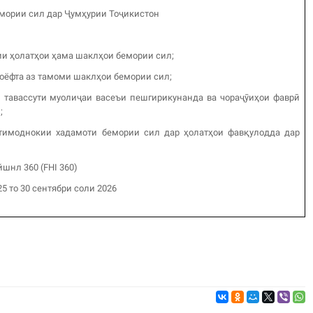
емории сил дар Ҷумҳурии Тоҷикистон
ии ҳолатҳои ҳама шаклҳои бемории сил;
ёфта аз тамоми шаклҳои бемории сил;
 тавассути муолиҷаи васеъи пешгирикунанда ва чораҷӯиҳои фаврӣ
;
тимоднокии хадамоти бемории сил дар ҳолатҳои фавқулодда дар
шнл 360 (FHI 360)
025 то 30 сентябри соли 2026