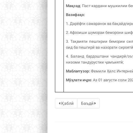
Мақсад
: Паст кардани мушкилии б
Вазифаҳо
:
1. Дарёфти самаранок ва бақайдгир
2. Афзоиши шумораи беморони шифо
3. Тақвияти пешгирии бемории сил
оид ба пешгирӣ ва назорати сироятӣ
4. Баланд бардоштани чандирӣ/эъ
низоми тандурустии ҷамъиятӣ;
Маблағгузор:
Фемили Ҳелс Интерней
Мӯҳлати иҷро
: Аз 01 августи соли 2
Қаблӣ
Баъдӣ