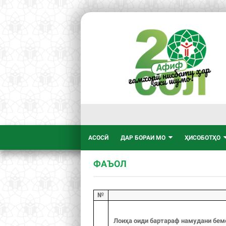
АСОСӢ
ДАР БОРАИ МО
ҲИСОБОТҲО
ФАЪОЛ
№
Лои
ҳ
а
оиди бартараф намудани бемо