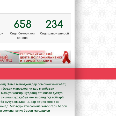
658
234
ои
Оиди бемориҳои
Оиди равоншиносӣ
занона
Next
мояд. Ҳама маводҳои дар сомонаи www.
afif
.tj
тифодаи маводҳое, ки дар манбаъаи
 мазкур ҷойгир шудаанд, таъиноти духтур
 зиммаи худ қабул менамоянд. Ҷавобгарӣ
, ба вуҷуд омадаанд, дар ҳеҷ як ҳолат ва
вонад. Маъмурияти сомона ҷавобгарӣ барои
ои сомона танҳо барои мақсадҳои