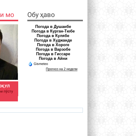
и мо
Обу ҳаво
Погода в Душанбе
Погода в Курган-Тюбе
Погода в Кулябе
Погода в Худжанде
Погода в Хороге
Погода в Варзобе
Погода в Гиссаре
Погода в Айни
Gismeteo
Прогноз на 2 недели
ОҚУЛ
АЪЗАМОВА ШАҲНОЗА
ҶӮРАЕВА РИЗВОН
и пӯсту
Духтури силшиноси
НИМАТОВНА
Равоншинос
azamova.shahnoza@mail.ru
rizvon50@mail.ru
ve