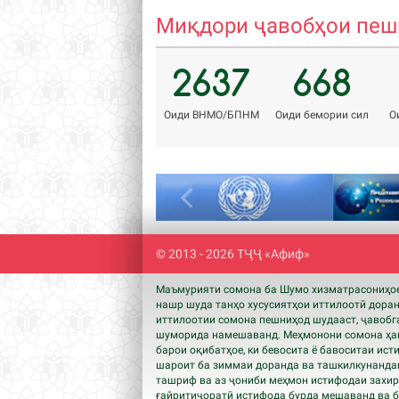
Миқдори ҷавобҳои пешн
2637
668
Оиди ВНМО/БПНМ
Оиди бемории сил
О
Previous
© 2013 - 2026 ТҶҶ «Афиф»
Маъмурияти сомона ба Шумо хизматрасониҳое,
нашр шуда танҳо хусусиятҳои иттилоотӣ дора
иттилоотии сомона пешниҳод шудааст, ҷавобга
шуморида намешаванд. Меҳмонони сомона ҳам
барои оқибатҳое, ки бевосита ё бавоситаи ист
шароит ба зиммаи доранда ва ташкилкунандаг
ташриф ва аз ҷониби меҳмон истифодаи захира
ғайритиҷоратӣ истифода бурда мешаванд ва бо