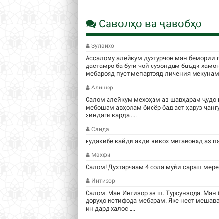
Саволҳо ва ҷавобҳо
Зулайхо
Ассалому алейкум духтурчон ман бемории 
дастамро ба буги чой сузондам баъди хамо
мебарояд пуст мепартояд личения мекунам .
Алишер
Салом алейкум мехоҳам аз шавҳарам ҷудо 
мебошам авҳолам бисёр бад аст ҳаруз ҷанг
зиндаги карда ....
Саида
кудакибе кайди акди никох метавонад аз п
Махфи
Салом! Духтарчаам 4 сола муйи сараш мере
Интизор
Салом. Ман Интизор аз ш. Турсунзода. Ман 
доруҳо истифода мебарам. Яке нест мешава
ин дард халос ....