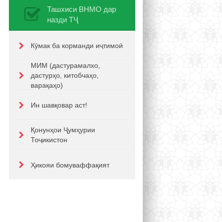
Ташхиси ВНМО дар
назди ТҶ
Кӯмак ба корманди иҷтимоӣ
МИМ (дастурамалхо,
дастурҳо, китобчаҳо,
варақаҳо)
Ин шавқовар аст!
Қонунҳои Ҷумҳурии
Тоҷикистон
Ҳикояи бомуваффақият