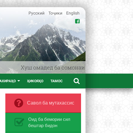
Русский
Тоҷики
English
Хуш омадед ба сомонаи www.afif.tj – порта
АХИРАҲО
ҲИКОЯҲО
ТАМОС
Савол ба мутахассис
Оид ба бемории сил
бештар бидон