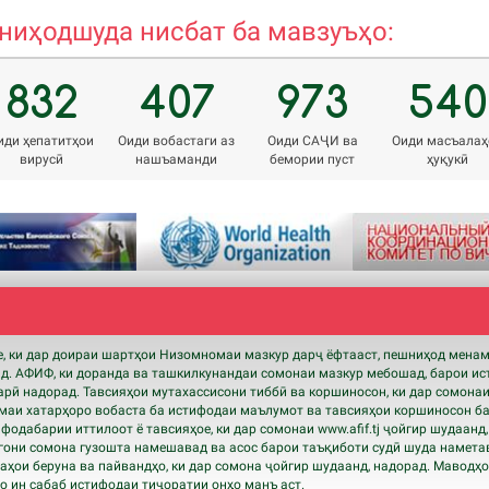
иҳодшуда нисбат ба мавзуъҳо:
832
407
973
540
иди ҳепатитҳои
Оиди вобастаги аз
Оиди САҶИ ва
Оиди масъалаҳ
вирусӣ
нашъаманди
бемории пуст
ҳуқукӣ
 ки дар доираи шартҳои Низомномаи мазкур дарҷ ёфтааст, пешниҳод мена
нд. АФИФ, ки доранда ва ташкилкунандаи сомонаи мазкур мебошад, барои ис
рӣ надорад. Тавсияҳои мутахассисони тиббӣ ва коршиносон, ки дар сомонаи
аи хатарҳоро вобаста ба истифодаи маълумот ва тавсияҳои коршиносон ба
ифодабарии иттилоот ё тавсияҳое, ки дар сомонаи www.
afif
.tj ҷойгир шудаанд
они сомона гузошта намешавад ва асос барои таъқиботи судӣ шуда намета
ҳои беруна ва пайвандҳо, ки дар сомона ҷойгир шудаанд, надорад. Маводҳ
 ин сабаб истифодаи тиҷоратии онҳо манъ аст.