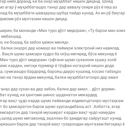
тар ниёз доранд, ки ба онҳо муҳаббат нишон диҳанд. Шояд
о агар ӯ муҳаббаташро танҳо дар аввалу охири рӯз ё пеш аз
онад ба муҳаббати шавҳараш шубҳа пайдо кунад. Аз ин рӯ беҳтар
давоми рӯз мунтазам нишон диҳад.
ширин, ба монанди «Ман туро дӯст медорам», «Ту барои ман азиз
р мебахшад.
е, ки бошад, ба забон ҳамон меояд».
 балки онҳоро дар номаҳо ва паёмҳои электронӣ низ нависед.
 Вақте шумо ҳамсари худро ба оғӯш мегиред, бӯса мекунед ё
«Ман туро дӯст медорам» гуфтани шумо суханони хушку холӣ
амс кардан, нигоҳи пурмеҳр ё тӯҳфаи ногаҳонӣ нишон дода
да, сумкаашро бардоред, барояш дарро кушоед, косаю табақро
умо на танҳо ёрдам мекунед, балки муҳаббататонро дар амал
анҳо дар сухан ва дар забон, балки дар амал... дӯст дорем».
бат кунед, ки ҳангоми шинос шуданатон мекардед.
дигар вақт ҷудо карда шумо пайванди издивоҷатонро мустаҳкам
т бо ҳамсаратон барои шумо хурсандибахш аст. Албатта, агар
ҳамсаратон дар танҳоӣ муошират кардан вақт ҷудо намудан
 шояд шумо метавонед, ақаллан бо ҳамдигар сайругашт кунед.
ориашон барои дар танҳоӣ вақт гузарондан мунтазам бегоҳиҳо ё