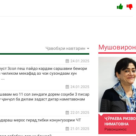
Мушовирон
Ҷавобҳои навтарин
24.01.2025
пуст 3сол пеш пайдо кардам саршавии бемори
н чиликом мекафад аз чои сузондаам хун
...
24.01.2025
шавам мо 11 сол зиндаги дорем соҳиби 3 писар
у ҷанҷол ба дилам задаст дигар наметавонам
22.01.2025
ҶӮРАЕВА РИЗВ
адараш мерос гирад,тибки конунгузории ЧТ
НИМАТОВНА
21.01.2025
Равоншинос