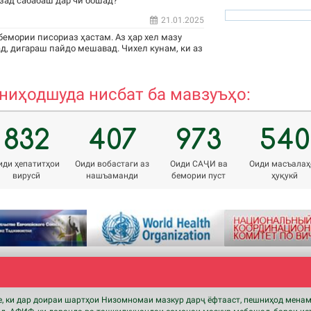
зад сабабаш дар чи бошад?
21.01.2025
бемории писориаз ҳастам. Аз ҳар хел мазу
д, дигараш пайдо мешавад. Чихел кунам, ки аз
rizvon50@mail.ru
иҳодшуда нисбат ба мавзуъҳо:
832
407
973
540
иди ҳепатитҳои
Оиди вобастаги аз
Оиди САҶИ ва
Оиди масъалаҳ
вирусӣ
нашъаманди
бемории пуст
ҳуқукӣ
 ки дар доираи шартҳои Низомномаи мазкур дарҷ ёфтааст, пешниҳод мена