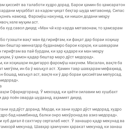
ам ҳиссиёт ва талаботи худро дорад. Барои ҳамин бо ҳамсаратон
 кардани муҳаббат аз кадом ҷиҳат беҳтар шуда метавонед. Сипас
қонеъ намоед. Фаромӯш накунед, ки нишон додани меҳру
воҷ хеле муҳим аст.
ба худ савол диҳед: «Ман чӣ кор карда метавонам, то ҳамсарам
Бо гузашти вақт ман ёд гирифтам, ки фақат дар бораи хоҳишу
 ман бештар миннатдор буданамро барои корҳое, ки шавҳарам
 гирифтам ва пай бурдам, ки ҳар қадаре ки ман меҳру
ҳам, ӯ ҳамон қадар бештар маро дӯст медорад».
м, ки хоҳишҳои якдигарро фаромӯш накунем. Масалан, вақте ба
 мегӯям, ин ба ӯ маъқул аст. Ҳамин тавр шавҳарам мефаҳмад,
н бошад, маъқул аст, вақте ки ӯ дар бораи ҳиссиётам мепурсад.
 медорад».
а
ҳои Офаридгоранд. Ӯ мехоҳад, ки ҳаёти оилавии мо хушбахт
 дар поён оварда шудаанд, аҳамият диҳед.
ани худ дӯст доранд. Марде, ки зани худро дӯст медорад, худро
худро бад намебинад, балки онро мехӯронад ва азиз медорад».
 хуб дағал ё сахтгиру серталаб нест. Ӯ занашро қадр мекунад ва
ғамхорӣ мекунад. Шавҳар ҳамчунин ҳаракат мекунад, ки занаш