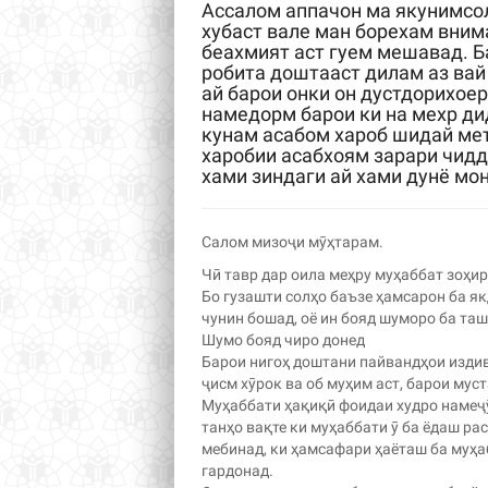
Ассалом аппачон ма якунимс
хубаст вале ман борехам вни
беахмият аст гуем мешавад. Б
робита доштааст дилам аз ва
ай барои онки он дустдорихое
намедорм барои ки на мехр д
кунам асабом хароб шидай мет
харобии асабхоям зарари чидд
хами зиндаги ай хами дунё мо
Салом мизоҷи мӯҳтарам.
Чӣ тавр дар оила меҳру муҳаббат зоҳир
Бо гузашти солҳо баъзе ҳамсарон ба я
чунин бошад, оё ин бояд шуморо ба та
Шумо бояд чиро донед
Барои нигоҳ доштани пайвандҳои издив
ҷисм хӯрок ва об муҳим аст, барои мус
Муҳаббати ҳақиқӣ фоидаи худро намеҷӯ
танҳо вақте ки муҳаббати ӯ ба ёдаш ра
мебинад, ки ҳамсафари ҳаёташ ба муҳа
гардонад.