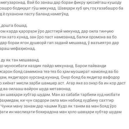
амегузаронад. Вай бо занаш дар бораи фикру ҳиссиёташ кушоду
рашро бодиққат гӯш мекунад. Шавҳари хуб ҳеҷ гоҳ ғазабашро ба
 ё суханони пасту баланд намегӯяд.
д дошта бошад.
ром карда қарорҳои ӯро дастгирӣ мекунад, дар оила тинҷию
он хато кунад, зан ӯро паст намезанад, балки оромона ва бо
 дар бораи ягон душворӣ гап заданӣ мешавад, ӯ вазъиятро дар
ҳараш мефаҳмонад.
 ду як тан мешаванд.
ҳо муносибати наздик пайдо мекунанд. Барои пайванди
сарон бояд самимона тез-тез бо ҳам муошират намоянд ва бо
ҳам, якдигарро хурсанд кунанд. Онҳо бояд ба якдигар вафодор
о хиёнат мисли зарби шамшер аст. Агар яке аз онҳо ба ин кор даст
яд ва оилааш вайрон шуда метавонад.
ан шавҳари хубтар шудам. Ман аз сабаби тарбияи худ нисбати
фаҳмидам, ки чун сардори оила ман набояд худбину сахтгир
 Чунки ману занам дар чашми Худо як танем ва ман бояд ӯро
фати ин маслиҳати бохирадона ман ҳоло шавҳари хубтар шудам