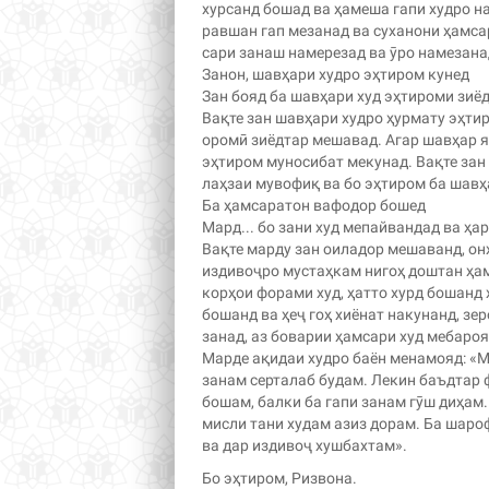
хурсанд бошад ва ҳамеша гапи худро н
равшан гап мезанад ва суханони ҳамса
сари занаш намерезад ва ӯро намезанад
Занон, шавҳари худро эҳтиром кунед
Зан бояд ба шавҳари худ эҳтироми зиё
Вақте зан шавҳари худро ҳурмату эҳти
оромӣ зиёдтар мешавад. Агар шавҳар яг
эҳтиром муносибат мекунад. Вақте зан
лаҳзаи мувофиқ ва бо эҳтиром ба шав
Ба ҳамсаратон вафодор бошед
Мард... бо зани худ мепайвандад ва ҳар
Вақте марду зан оиладор мешаванд, он
издивоҷро мустаҳкам нигоҳ доштан ҳам
корҳои форами худ, ҳатто хурд бошанд 
бошанд ва ҳеҷ гоҳ хиёнат накунанд, зер
занад, аз боварии ҳамсари худ мебаро
Марде ақидаи худро баён менамояд: «М
занам серталаб будам. Лекин баъдтар 
бошам, балки ба гапи занам гӯш диҳам.
мисли тани худам азиз дорам. Ба шаро
ва дар издивоҷ хушбахтам».
Бо эҳтиром, Ризвона.