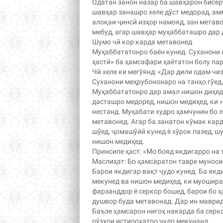
Одатан занон назар ба шавҳарон бисёр
шавҳар занашро хеле дӯст медорад, амм
алоқаи ҷинсӣ изҳор намояд, зан метав
мебуд, агар шавҳар муҳаббаташро дар 
Шумо чӣ кор карда метавонед
Муҳаббататонро баён кунед. Суханони 
ҳастӣ» ба ҳамсафари ҳаётатон болу па
Чӣ хеле ки мегӯянд: «Дар дили одам чиз
Суханони меҳрубононаро на танҳо гӯед,
Муҳаббататонро дар амал нишон диҳед.
дасташро медоред, нишон медиҳед, ки 
нестанд. Муҳабати худро ҳамчунин бо л
метавонед. Агар ба занатон кӯмак кар
шӯед, ҷомашӯйӣ кунед ё хӯрок пазед, ш
нишон медиҳед.
Принсипе ҳаст: «Мо бояд якдигарро на т
Маслиҳат: Бо ҳамсаратон тавре муноси
Барои якдигар вақт ҷудо кунед. Ба як
мекунед ва нишон медиҳед, ки муошира
фарзанддор ё серкор бошед, барои бо 
душвор буда метавонад. Дар ин маврид
Баъзе ҳамсарон нигоҳ накарда ба серк
рӯзҳои истироҳатро ҷудо мекунанд.