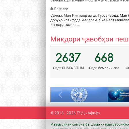
Салом! Духтарчаам 4 сола муйи сараш мере
Интизор
Салом. Ман Интизор аз ш. Турсунзода. Ман 
доруҳо истифода мебарам. Яке нест мешава
ин дард халос ....
Миқдори ҷавобҳои пешн
2637
668
Оиди ВНМО/БПНМ
Оиди бемории сил
О
Previous
© 2013 - 2026 ТҶҶ «Афиф»
Маъмурияти сомона ба Шумо хизматрасониҳое,