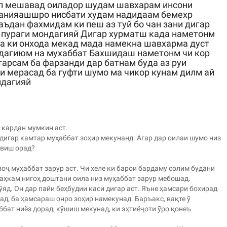
ол мешавад оиладор шудам шавхарам инсони
манияашшро нисбати худам надидаам бемехр
аъдан фахмидам ки пеш аз туй бо чан зани дигар
й пураги мондагияй Дигар хурматш када наметонм
ра ки онхода мекад мада намекна шавхарма дуст
идагиюм на мухаббат Бахшидаш наметонм чи кор
арсам ба фарзанди дар батнам буда аз руи
и мерасад ба гуфти шумо ма чикор кунам дилм ай
ндагияй
 кардан мумкин аст.
кдигар камтар муҳаббат зоҳир мекунанд. Агар дар оилаи шумо низ
швиш орад?
оҷ муҳаббат зарур аст. Чи хеле ки барои бардаму солим будани
таҳкам нигоҳ доштани оила низ муҳаббат зарур мебошад.
яд. Он дар пайи беҳбудии каси дигар аст. Яъне ҳамсари бохирад
сад, ба ҳамсараш онро зоҳир намекунад. Баръакс, вақте ӯ
ббат ниёз дорад, кӯшиш мекунад, ки эҳтиёҷоти ӯро қонеъ