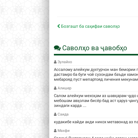
Бозгашт ба саҳифаи саволҳо
Саволҳо ва ҷавобҳо
Зулайхо
Ассалому алейкум духтурчон ман бемории 
дастамро ба буги чой сузондам баъди хамо
мебарояд пуст мепартояд личения мекунам .
Алишер
Салом алейкум мехоҳам аз шавҳарам ҷудо 
мебошам авҳолам бисёр бад аст ҳаруз ҷанг
зиндаги карда ....
Саида
кудакибе кайди акди никох метавонад аз п
Махфи