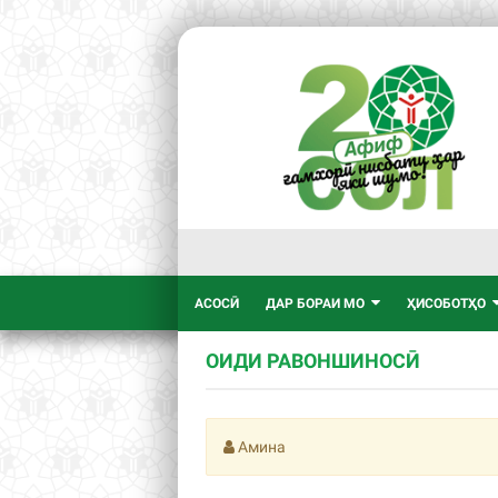
АСОСӢ
ДАР БОРАИ МО
ҲИСОБОТҲО
ОИДИ РАВОНШИНОСӢ
Амина