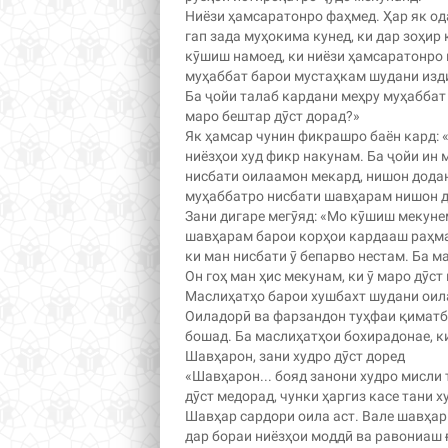
Ниёзи ҳамсаратонро фаҳмед. Ҳар як од
гап зада муҳокима кунед, ки дар зоҳир
кӯшиш намоед, ки ниёзи ҳамсаратонро 
муҳаббат барои мустаҳкам шудани изди
Ба ҷойи талаб кардани меҳру муҳаббат 
маро бештар дӯст дорад?»
Як ҳамсар чунин фикрашро баён кард: «
ниёзҳои худ фикр накунам. Ба ҷойи ин
нисбати оилаамон мекард, нишон додан
муҳаббатро нисбати шавҳарам нишон ди
Зани дигаре мегӯяд: «Мо кӯшиш мекуне
шавҳарам барои корҳои кардааш раҳмат
ки ман нисбати ӯ бепарво нестам. Ба ма
Он гоҳ ман ҳис мекунам, ки ӯ маро дӯст
Маслиҳатҳо барои хушбахт шудани оил
Оиладорӣ ва фарзандон туҳфаи қиматба
бошад. Ба маслиҳатҳои бохирадонае, ки
Шавҳарон, зани худро дӯст доред
«Шавҳарон... бояд занони худро мисли т
дӯст медорад, чунки ҳаргиз касе тани 
Шавҳар сардори оила аст. Вале шавҳари
дар бораи ниёзҳои моддӣ ва равониаш 