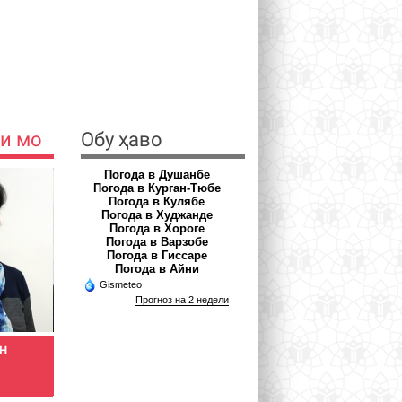
и мо
Обу ҳаво
Погода в Душанбе
Погода в Курган-Тюбе
Погода в Кулябе
Погода в Худжанде
Погода в Хороге
Погода в Варзобе
Погода в Гиссаре
Погода в Айни
Gismeteo
Прогноз на 2 недели
ОН
РАЗОҚОВ ҲАМРОҚУЛ
АЪЗАМОВА ШАҲНОЗА
Духтури бемориҳои пӯсту
Духтури силшиноси
зӯҳравӣ