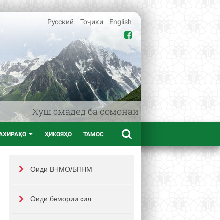
Русский
Тоҷики
English
Хуш омадед ба сомонаи www.afif.tj – портали
АХИРАҲО
ҲИКОЯҲО
ТАМОС
Оиди ВНМО/БПНМ
Оиди бемории сил