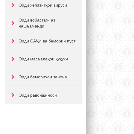
Оиди ҳепатитҳои вирусӣ
Оиди вобастаги аз
нашъаманди
Оиди САҶИ ва бемории пуст
Оиди масъалаҳои ҳуқукӣ
Оиди бемориҳои занона
Оиди равоншиносӣ