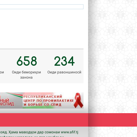
hamro_74@mail.ru
azamova.shahnoza@mail.ru
me
658
234
ои
Оиди бемориҳои
Оиди равоншиносӣ
занона
Next
мояд. Ҳама маводҳои дар сомонаи www.
afif
.tj