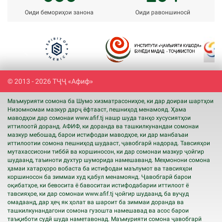
Оиди бемориҳои занона
Оиди равоншиносӣ
Previous
Next
© 2013 - 2026 ТҶҶ «Афиф»
Маъмурияти сомона ба Шумо хизматрасониҳое, ки дар доираи шартҳои
Низомномаи мазкур дарҷ ёфтааст, пешниҳод менамояд. Ҳама
маводҳои дар сомонаи www.
afif
.tj нашр шуда танҳо хусусиятҳои
иттилоотӣ доранд. АФИФ, ки доранда ва ташкилкунандаи сомонаи
мазкур мебошад, барои истифодаи маводҳое, ки дар манбаъаи
иттилоотии сомона пешниҳод шудааст, ҷавобгарӣ надорад. Тавсияҳои
мутахассисони тиббӣ ва коршиносон, ки дар сомонаи мазкур ҷойгир
шудаанд, таъиноти духтур шуморида намешаванд. Меҳмонони сомона
ҳамаи хатарҳоро вобаста ба истифодаи маълумот ва тавсияҳои
коршиносон ба зиммаи худ қабул менамоянд. Ҷавобгарӣ барои
оқибатҳое, ки бевосита ё бавоситаи истифодабарии иттилоот ё
тавсияҳое, ки дар сомонаи www.
afif
.tj ҷойгир шудаанд, ба вуҷуд
омадаанд, дар ҳеҷ як ҳолат ва шароит ба зиммаи доранда ва
ташкилкунандагони сомона гузошта намешавад ва асос барои
таъқиботи судӣ шуда наметавонад. Маъмурияти сомона ҷавобгарӣ