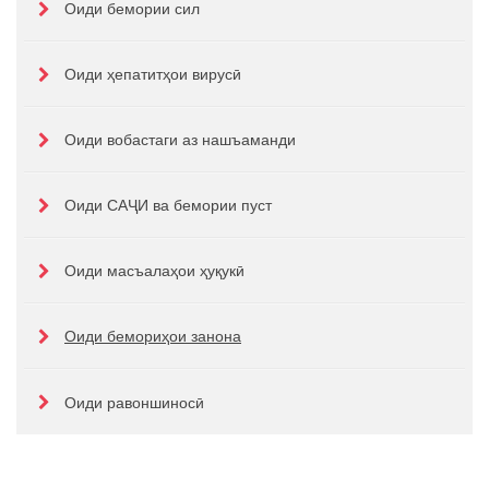
Оиди бемории сил
Оиди ҳепатитҳои вирусӣ
Оиди вобастаги аз нашъаманди
Оиди САҶИ ва бемории пуст
Оиди масъалаҳои ҳуқукӣ
Оиди бемориҳои занона
Оиди равоншиносӣ