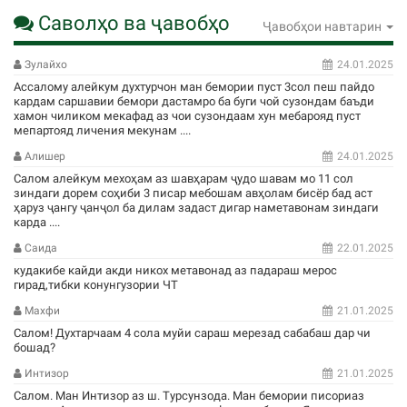
Саволҳо ва ҷавобҳо
Ҷавобҳои навтарин
Зулайхо
24.01.2025
Ассалому алейкум духтурчон ман бемории пуст 3сол пеш пайдо
кардам саршавии бемори дастамро ба буги чой сузондам баъди
хамон чиликом мекафад аз чои сузондаам хун мебарояд пуст
мепартояд личения мекунам ....
Алишер
24.01.2025
Салом алейкум мехоҳам аз шавҳарам ҷудо шавам мо 11 сол
зиндаги дорем соҳиби 3 писар мебошам авҳолам бисёр бад аст
ҳаруз ҷангу ҷанҷол ба дилам задаст дигар наметавонам зиндаги
карда ....
Саида
22.01.2025
кудакибе кайди акди никох метавонад аз падараш мерос
гирад,тибки конунгузории ЧТ
Махфи
21.01.2025
Салом! Духтарчаам 4 сола муйи сараш мерезад сабабаш дар чи
бошад?
Интизор
21.01.2025
Салом. Ман Интизор аз ш. Турсунзода. Ман бемории писориаз