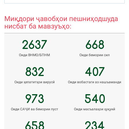
rholnazarov@mail.ru
m
Миқдори ҷавобҳои пешниҳодшуда
нисбат ба мавзуъҳо:
2637
668
Оиди ВНМО/БПНМ
Оиди бемории сил
832
407
Оиди ҳепатитҳои вирусӣ
Оиди вобастаги аз нашъаманди
973
540
Оиди САҶИ ва бемории пуст
Оиди масъалаҳои ҳуқукӣ
658
234