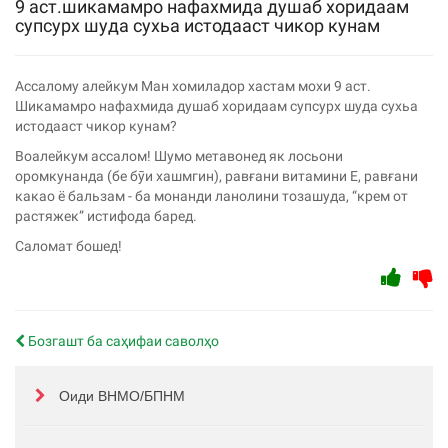
9 аст.шикамамро нафахмида душаб хоридаам
супсурх шуда сухьа истодааст чикор кунам
Ассалому алейкум Ман хомиладор хастам мохи 9 аст.
Шикамамро нафахмида душаб хоридаам супсурх шуда сухьа
истодааст чикор кунам?
Воалейкум ассалом! Шумо метавонед як лосьони
оромкунанда (бе бӯи хашмгин), равғани витамини Е, равғани
какао ё бальзам - ба монанди ланолини тозашуда, “крем от
растяжек” истифода баред.
Саломат бошед!
Бозгашт ба саҳифаи саволҳо
Оиди ВНМО/БПНМ