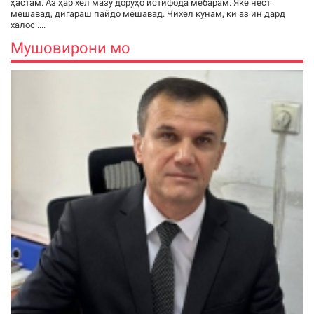
ҳастам. Аз ҳар хел мазу доруҳо истифода мебарам. Яке нест
мешавад, дигараш пайдо мешавад. Чихел кунам, ки аз ин дард
халос ....
Мушовирони мо