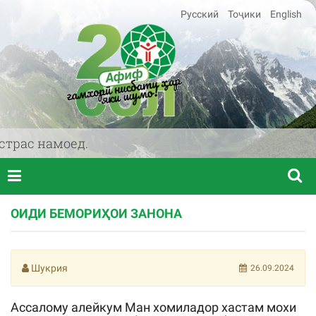
Русский
Тоҷики
English
трас намоед.
ОИДИ БЕМОРИҲОИ ЗАНОНА
Шукрия
26.09.2024
Ассалому алейкум Ман хомиладор хастам мохи