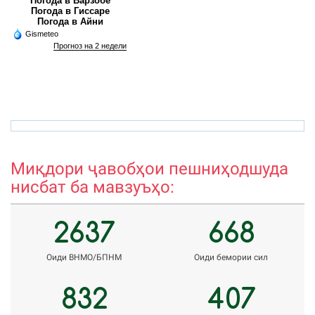
Погода в Варзобе
Погода в Гиссаре
Погода в Айни
Gismeteo
Прогноз на 2 недели
azamova.shahnoza@mail.ru
r
Миқдори ҷавобҳои пешниҳодшуда
нисбат ба мавзуъҳо:
2637
668
Оиди ВНМО/БПНМ
Оиди бемории сил
832
407