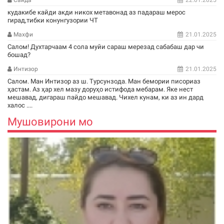
Саида
22.01.2025
кудакибе кайди акди никох метавонад аз падараш мерос
гирад,тибки конунгузории ЧТ
Махфи
21.01.2025
Салом! Духтарчаам 4 сола муйи сараш мерезад сабабаш дар чи
бошад?
Интизор
21.01.2025
Салом. Ман Интизор аз ш. Турсунзода. Ман бемории писориаз
ҳастам. Аз ҳар хел мазу доруҳо истифода мебарам. Яке нест
мешавад, дигараш пайдо мешавад. Чихел кунам, ки аз ин дард
халос ....
Мушовирони мо