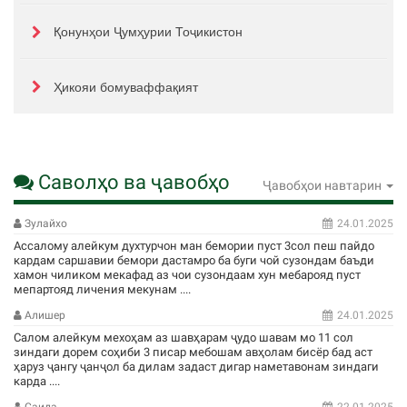
Қонунҳои Ҷумҳурии Тоҷикистон
Ҳикояи бомуваффақият
Саволҳо ва ҷавобҳо
Ҷавобҳои навтарин
Зулайхо
24.01.2025
Ассалому алейкум духтурчон ман бемории пуст 3сол пеш пайдо
кардам саршавии бемори дастамро ба буги чой сузондам баъди
хамон чиликом мекафад аз чои сузондаам хун мебарояд пуст
мепартояд личения мекунам ....
Алишер
24.01.2025
Салом алейкум мехоҳам аз шавҳарам ҷудо шавам мо 11 сол
зиндаги дорем соҳиби 3 писар мебошам авҳолам бисёр бад аст
ҳаруз ҷангу ҷанҷол ба дилам задаст дигар наметавонам зиндаги
карда ....