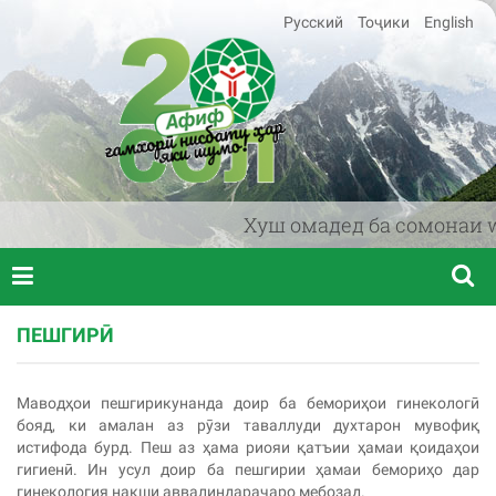
Русский
Тоҷики
English
Хуш омадед ба сомонаи www
ПЕШГИРӢ
Маводҳои пешгирикунанда доир ба бемориҳои гинекологӣ
бояд, ки амалан аз рӯзи таваллуди духтарон мувофиқ
истифода бурд. Пеш аз ҳама риояи қатъии ҳамаи қоидаҳои
гигиенӣ. Ин усул доир ба пешгирии ҳамаи бемориҳо дар
гинекология нақши аввалиндараҷаро мебозад.