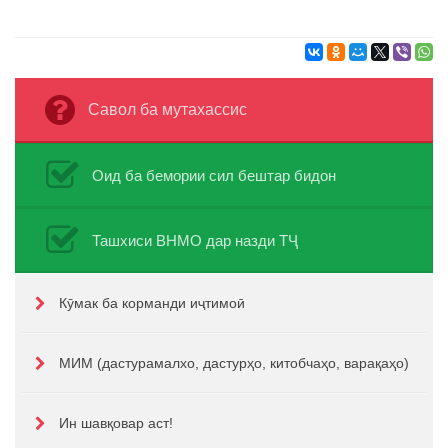
Савол ба мутахассис
Оид ба бемории сил бештар бидон
Ташхиси ВНМО дар назди ТҶ
Кӯмак ба корманди иҷтимоӣ
МИМ (дастурамалхо, дастурҳо, китобчаҳо, варақаҳо)
Ин шавқовар аст!