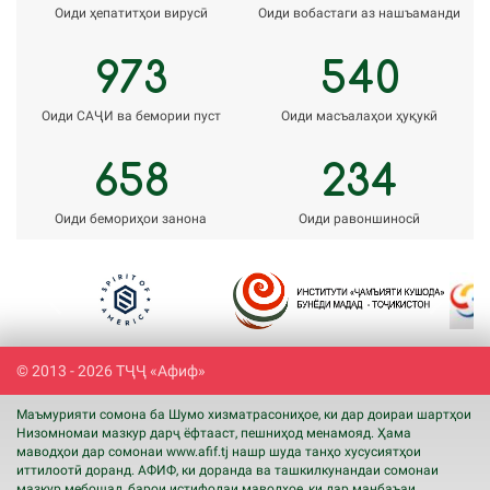
Оиди ҳепатитҳои вирусӣ
Оиди вобастаги аз нашъаманди
973
540
Оиди САҶИ ва бемории пуст
Оиди масъалаҳои ҳуқукӣ
658
234
Оиди бемориҳои занона
Оиди равоншиносӣ
Previous
Next
© 2013 - 2026 ТҶҶ «Афиф»
Маъмурияти сомона ба Шумо хизматрасониҳое, ки дар доираи шартҳои
Низомномаи мазкур дарҷ ёфтааст, пешниҳод менамояд. Ҳама
маводҳои дар сомонаи www.
afif
.tj нашр шуда танҳо хусусиятҳои
иттилоотӣ доранд. АФИФ, ки доранда ва ташкилкунандаи сомонаи
мазкур мебошад, барои истифодаи маводҳое, ки дар манбаъаи