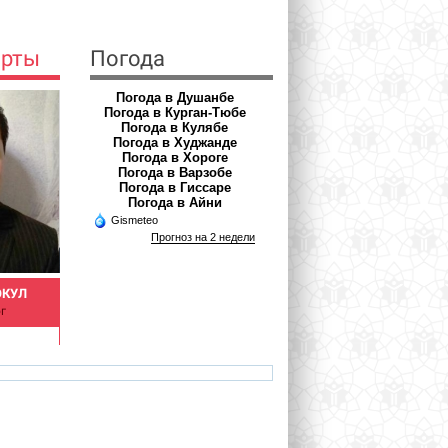
ерты
Погода
Погода в Душанбе
Погода в Курган-Тюбе
Погода в Кулябе
Погода в Худжанде
Погода в Хороге
Погода в Варзобе
Погода в Гиссаре
Погода в Айни
Gismeteo
Прогноз на 2 недели
ОКУЛ
ХОЛМУРЗАЕВ
ДЖУРАЕВА РИЗВОН
г
МЕХРИДИН
НИМАТОВНА
Юрист
Психолог
mehridin.kh@gmail.com
rizvon50@mail.ru
ve