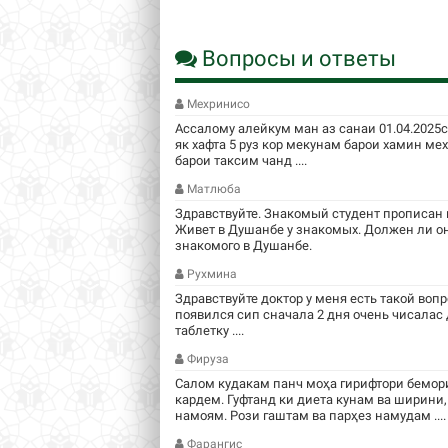
Вопросы и ответы
Мехринисо
Ассалому алейкум ман аз санаи 01.04.2025
як хафта 5 руз кор мекунам барои хамин м
барои таксим чанд ....
Матлюба
Здравствуйте. Знакомый студент прописан в
Живет в Душанбе у знакомых. Должен ли он
знакомого в Душанбе.
Рухмина
Здравствуйте доктор у меня есть такой вопр
появился сип сначала 2 дня очень чисалас
таблетку ....
Фируза
Салом кудакам панч моҳа гирифтори бемори
кардем. Гуфтанд ки диета кунам ва ширини,
намоям. Рози гаштам ва парҳез намудам ....
Фарангис