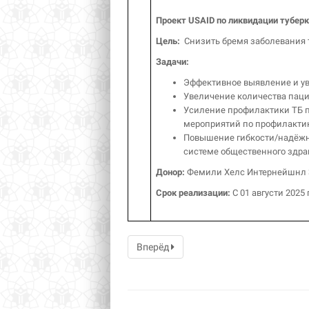
Проект
USAID
по ликвидации тубер
Цель:
Снизить бремя заболевания 
Задачи
:
Эффективное выявление и ув
Увеличение количества паци
Усиление профилактики ТБ п
мероприятий по профилакти
Повышение гибкости/надёжно
системе общественного здра
Донор:
Фемили Хелс Интернейшнл 3
Срок реализации:
С 01 августи 2025 
Вперёд