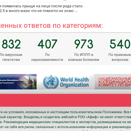
я появилась прыщи на лице после рода стало
.5 и много мази что не помогло не знаю ....
енных ответов по категориям:
832
407
973
540
По вирусным
По
По ИППП и
По правовы
гепатитам
наркозависимости
кожным болезням
вопросам
ги на условиях, изложенных в настоящем пользовательском Положении. Все 
ный характер. Владелец и создатель вебсайта РОО «Афиф» не несет ответств
. Рекомендации медицинских специалистов и экспертов, размещаемые на ве
т на себя все риски, связанные с использованием информации и рекомендац