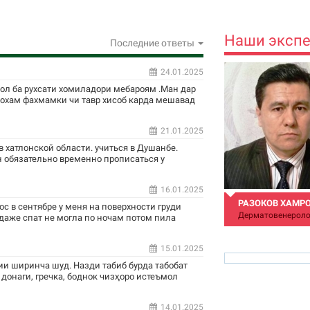
Наши эксп
Последние ответы
24.01.2025
сол ба рухсати хомиладори мебароям .Ман дар
ехохам фахмамки чи тавр хисоб карда мешавад
21.01.2025
 хатлонской области. учиться в Душанбе.
 обязательно временно прописаться у
16.01.2025
РАЗОКОВ ХАМР
ос в сентябре у меня на поверхности груди
Дерматовенероло
 даже спат не могла по ночам потом пила
15.01.2025
и ширинча шуд. Назди табиб бурда табобат
 донаги, гречка, боднок чизҳоро истеъмол
14.01.2025
hamro_74@mail.ru