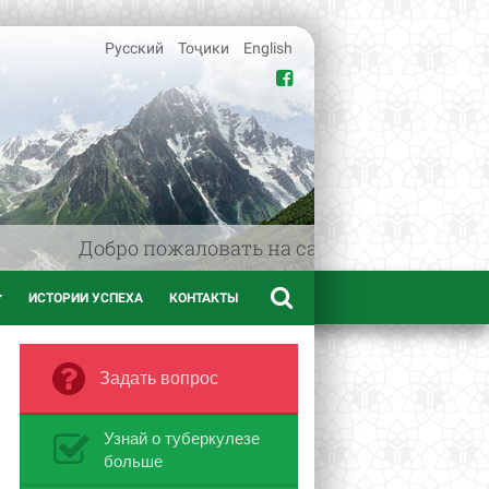
Русский
Тоҷики
English
Добро пожаловать на сайт www.afif.tj - м
ИСТОРИИ УСПЕХА
КОНТАКТЫ
Задать вопрос
Узнай о туберкулезе
больше