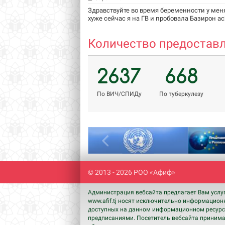
Здравствуйте во время беременности у мен
хуже сейчас я на ГВ и пробовала Базирон ас2
Количество предоставл
2637
668
По ВИЧ/СПИДу
По туберкулезу
Previous
© 2013 - 2026 РОО «Афиф»
Администрация вебсайта предлагает Вам услу
www.afif.tj носят исключительно информацион
доступных на данном информационном ресурсе
предписаниями. Посетитель вебсайта принимае