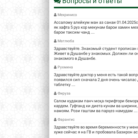
Вопросы и ответы
Мехринисо
Ассалому алейкум ман аз санаи 01.04.2025
як хафта 5 руз кор мекунам барои хамин м
барои таксим чанд ....
Матлюба
Здравствуйте. Знакомый студент прописан в
Живет в Душанбе у знакомых. Должен ли он
знакомого в Душанбе.
Рухмина
Здравствуйте доктор у меня есть такой вопр
появился сип сначала 2 дня очень чисалас
таблетку ....
Фируза
Салом кудакам панч моҳа гирифтори бемори
кардем. Гуфтанд ки диета кунам ва ширини,
намоям. Рози гаштам ва парҳез намудам ....
Фарангис
Здравствуйте во время беременности у мен
хуже сейчас я на ГВ и пробовала Базирон ас2