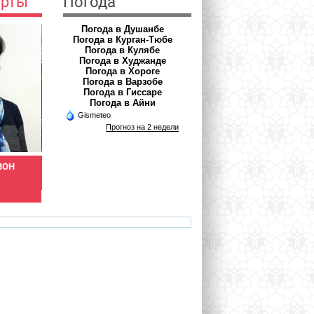
ерты
Погода
Погода в Душанбе
Погода в Курган-Тюбе
Погода в Кулябе
Погода в Худжанде
Погода в Хороге
Погода в Варзобе
Погода в Гиссаре
Погода в Айни
Gismeteo
Прогноз на 2 недели
ВОН
АЪЗАМОВА ШАХНОЗА
ХОЛНАЗАРОВ РАМШЕД
Врач фтизиатр
Врач-инфекционист
azamova.shahnoza@mail.ru
rholnazarov@mail.ru
ha