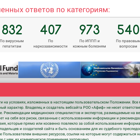
енных ответов по категориям:
832
407
973
540
По вирусным
По
По ИППП и
По правовы
гепатитам
наркозависимости
кожным болезням
вопросам
ги на условиях, изложенных в настоящем пользовательском Положении. Все 
ный характер. Владелец и создатель вебсайта РОО «Афиф» не несет ответств
. Рекомендации медицинских специалистов и экспертов, размещаемые на ве
т на себя все риски, связанные с использованием информации и рекомендац
твия, которые прямо или косвенно повлекло за собой использование информ
а владельцев и создателей сайта и быть основанием для их судебного преслед
е Пользователем внешних ресурсов, ссылки на которые могут содержаться 
зи с чем, их коммерческое применение запрещено.