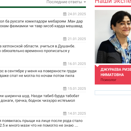
Наши эксп
Последние ответы
24.01.2025
сол ба рухсати хомиладори мебароям .Ман дар
ехохам фахмамки чи тавр хисоб карда мешавад
21.01.2025
 хатлонской области. учиться в Душанбе.
 обязательно временно прописаться у
16.01.2025
ДЖУРАЕВА РИЗ
ос в сентябре у меня на поверхности груди
НИМАТОВНА
 даже спат не могла по ночам потом пила
Психолог
15.01.2025
и ширинча шуд. Назди табиб бурда табобат
 донаги, гречка, боднок чизҳоро истеъмол
14.01.2025
rizvon50@mail.ru
я появилась прыщи на лице после рода стало
.5 и много мази что не помогло не знаю ....