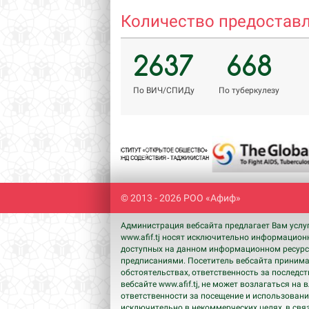
Количество предоставл
2637
668
По ВИЧ/СПИДу
По туберкулезу
Previous
© 2013 - 2026 РОО «Афиф»
Администрация вебсайта предлагает Вам услу
www.afif.tj носят исключительно информацион
доступных на данном информационном ресурсе
предписаниями. Посетитель вебсайта принимае
обстоятельствах, ответственность за последс
вебсайте www.afif.tj, не может возлагаться н
ответственности за посещение и использовани
исключительно в некоммерческих целях, в свя