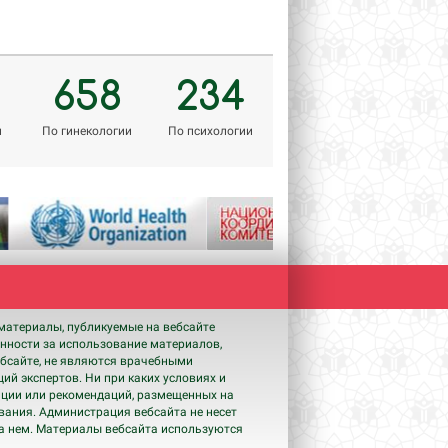
658
234
м
По гинекологии
По психологии
Next
материалы, публикуемые на вебсайте
енности за использование материалов,
бсайте, не являются врачебными
ий экспертов. Ни при каких условиях и
ации или рекомендаций, размещенных на
ования. Администрация вебсайта не несет
на нем. Материалы вебсайта используются