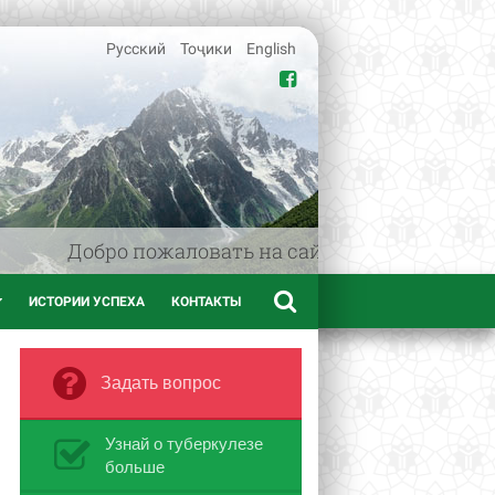
Русский
Тоҷики
English
Добро пожаловать на сайт www.afif.tj - меди
ИСТОРИИ УСПЕХА
КОНТАКТЫ
Задать вопрос
Узнай о туберкулезе
больше