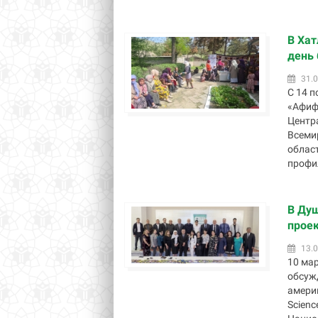
В Хат
день 
31.0
С 14 
«Афиф
Центр
Всеми
облас
профил
В Душ
прое
13.0
10 мар
обсуж
амери
Scienc