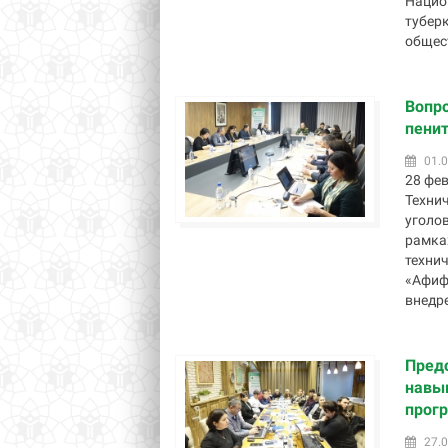
Нацио
тубер
общест
Вопро
пени
01.0
28 фе
Технич
уголо
рамка
техни
«Афиф
внедре
Пред
навык
прог
27.0