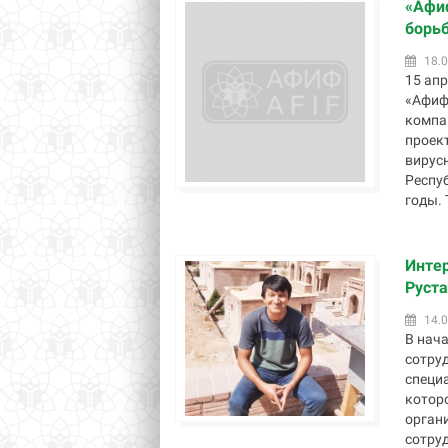
«Афиф
борьб
18.0
15 ап
«Афиф
компан
проек
вирус
Респу
годы. 
Инте
Руст
14.0
В нач
сотру
специ
которо
органи
сотруд