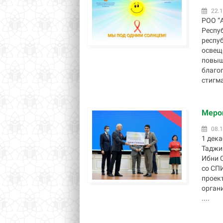
22.1
РОО “
Респу
респу
освещ
повыш
благо
стигма
Меро
08.1
1 дека
Таджи
Ибни 
со СП
проект
орган
....