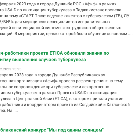
 февраля 2023 года в городе Душанбе РОО «Афиф» в рамках
та USAID по ликвидации туберкулеза в Таджикистане провела
г на тему «СТАРТ Плюс: ведение клиентов с туберкулезом (ТБ), ЛУ-
ТБ/ВИЧ» для медицинских специалистов исправительных
дений пенитенциарной системы и сотрудников общественных
заций. В мероприятии, целью которой было обучение основным ....
ч-работники проекта ETICA обновили знания по
итму выявления случаев туберкулеза
2.2023 15:25
февраля 2023 года в городе Душанбе Республиканская
твенная организация «Афиф» провела рефреш тренинг на тему
альное сопровождение при туберкулезе и лекарственно
чивом туберкулезе» в рамках Проекта USAID по ликвидации
улеза в Центральной Азии (ETICA), в котором приняли участие
ч работники и координаторы проекта из Согдийской и Хатлонской
й. На ....
бликанский конкурс "Мы под одним солнцем"