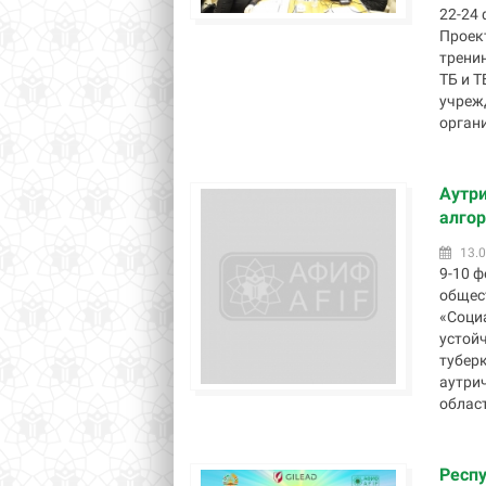
22-24
Проек
тренин
ТБ и 
учреж
органи
Аутри
алгор
13.0
9-10 
общес
«Соци
устой
туберк
аутри
областе
Респу