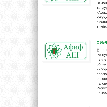
Эълон
танду
«Афиф
ҳуқуқ
амали
тиббӣ,
ОБЪЯ
11.1
Респу
являе
общес
инфор
просве
оздор
челов
Респу
на зам