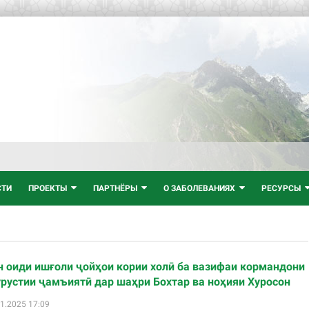
СТИ
ПРОЕКТЫ
ПАРТНЁРЫ
О ЗАБОЛЕВАНИЯХ
РЕСУРСЫ
 оиди ишғоли ҷойҳои кории холӣ ба вазифаи кормандони
рустии ҷамъиятӣ дар шаҳри Бохтар ва ноҳияи Хуросон
1.2025 17:09