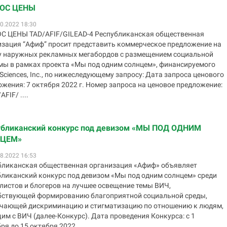
ОС ЦЕНЫ
0.2022 18:30
С ЦЕНЫ TAD/AFIF/GILEAD-4 Республиканская общественная
изация “Афиф” просит представить коммерческое предложение на
у наружных рекламных мегабордов с размещением социальной
мы в рамках проекта «Мы под одним солнцем», финансируемого
 Sciences, Inc., по нижеследующему запросу: Дата запроса ценового
жения: 7 октября 2022 г. Номер запроса на ценовое предложение:
FIF/ ....
убликанский конкурс под девизом «МЫ ПОД ОДНИМ
ЦЕМ»
8.2022 16:53
бликанская общественная организация «Афиф» объявляет
бликанский конкурс под девизом «Мы под одним солнцем» среди
листов и блогеров на лучшее освещение темы ВИЧ,
бствующей формированию благоприятной социальной среды,
чающей дискриминацию и стигматизацию по отношению к людям,
м с ВИЧ (далее-Конкурс). Дата проведения Конкурса: с 1
ря до 15 октября 2022 ....