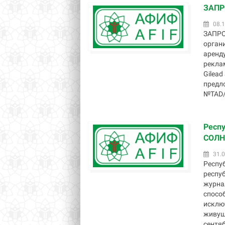
ЗАПР
08.1
ЗАПРО
орган
аренд
рекла
Gilead
предло
№TAD/A
Респ
СОЛН
31.0
Респу
респу
журна
спосо
исклю
живущи
сентяб