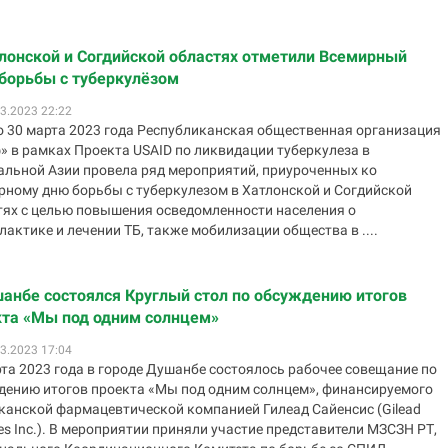
лонской и Согдийской областях отметили Всемирный
борьбы с туберкулёзом
3.2023 22:22
по 30 марта 2023 года Республиканская общественная организация
» в рамках Проекта USAID по ликвидации туберкулеза в
альной Азии провела ряд мероприятий, приуроченных ко
рному дню борьбы с туберкулезом в Хатлонской и Согдийской
тях с целью повышения осведомленности населения о
актике и лечении ТБ, также мобилизации общества в ....
анбе состоялся Круглый стол по обсуждению итогов
кта «Мы под одним солнцем»
3.2023 17:04
та 2023 года в городе Душанбе состоялось рабочее совещание по
дению итогов проекта «Мы под одним солнцем», финансируемого
канской фармацевтической компанией Гилеад Сайенсис (Gilead
es Inc.). В мероприятии приняли участие представители МЗСЗН РТ,