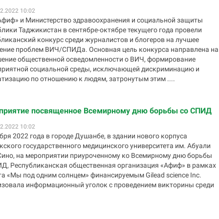
2.2022 10:02
Афиф» и Министерство здравоохранения и социальной защиты
блики Таджикистан в сентябре-октябре текущего года провели
бликанский конкурс среди журналистов и блогеров на лучшее
ение проблем ВИЧ/СПИДа. Основная цель конкурса направлена на
ение общественной осведомленности о ВИЧ, формирование
приятной социальной среды, исключающей дискриминацию и
тизацию по отношению к людям, затронутым этим ....
приятие посвященное Всемирному дню борьбы со СПИД
2.2022 10:02
бря 2022 года в городе Душанбе, в здании нового корпуса
кского государственного медицинского университета им. Абуали
Сино, на мероприятии приуроченному ко Всемирному дню борьбы
ИД, Республиканская общественная организация «Афиф» в рамках
а «Мы под одним солнцем» финансируемым Gilead science Inc.
изовала информационный уголок с проведением викторины среди