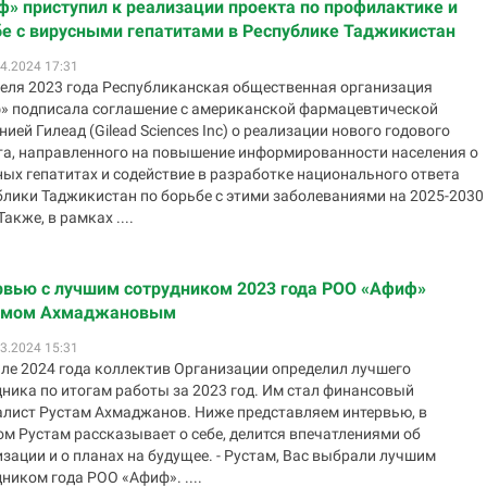
» приступил к реализации проекта по профилактике и
е с вирусными гепатитами в Республике Таджикистан
4.2024 17:31
реля 2023 года Республиканская общественная организация
» подписала соглашение с американской фармацевтической
ией Гилеад (Gilead Sciences Inc) о реализации нового годового
та, направленного на повышение информированности населения о
ных гепатитах и содействие в разработке национального ответа
блики Таджикистан по борьбе с этими заболеваниями на 2025-2030
Также, в рамках ....
рвью с лучшим сотрудником 2023 года РОО «Афиф»
амом Ахмаджановым
3.2024 15:31
але 2024 года коллектив Организации определил лучшего
дника по итогам работы за 2023 год. Им стал финансовый
алист Рустам Ахмаджанов. Ниже представляем интервью, в
м Рустам рассказывает о себе, делится впечатлениями об
зации и о планах на будущее. - Рустам, Вас выбрали лучшим
ником года РОО «Афиф». ....