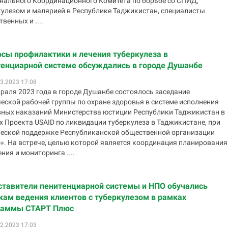
нального Координационного Комитета по борьбе со СПИД,
кулезом и малярией в Республике Таджикистан, специалисты
венных и ....
сы профилактики и лечения туберкулеза в
тенциарной системе обсуждались в городе Душанбе
3.2023 17:08
враля 2023 года в городе Душанбе состоялось заседание
еской рабочей группы по охране здоровья в системе исполнения
вных наказаний Министерства юстиции Республики Таджикистан в
х Проекта USAID по ликвидации туберкулеза в Таджикистане, при
ческой поддержке Республиканской общественной организации
». На встрече, целью которой является координация планирования
ния и мониторинга ....
ставители пенитенциарной системы и НПО обучались
ам ведения клиентов с туберкулезом в рамках
раммы СТАРТ Плюс
2.2023 17:03