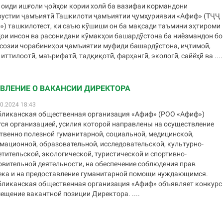
 оиди ишғоли ҷойҳои кории холӣ ба вазифаи кормандони
рустии ҷамъиятӣ Ташкилоти ҷамъиятии ҷумҳуриявии «Афиф» (ТҶҶ
») ташкилотест, ки саъю кӯшиши он ба мақсади таъмини эҳтироми
ҳои инсон ва расонидани кӯмакҳои башардӯстона ба ниёзмандон бо
созии чорабиниҳои ҷамъиятии муфиди башардӯстона, иҷтимоӣ,
 иттилоотӣ, маърифатӣ, тадқиқотӣ, фарҳангӣ, экологӣ, сайёҳӣ ва ....
ВЛЕНИЕ О ВАКАНСИИ ДИРЕКТОРА
0.2024 18:43
бликанская общественная организация «Афиф» (РОО «Афиф»)
тся организацией, усилия которой направлены на осуществление
твенно полезной гуманитарной, социальной, медицинской,
мационной, образовательной, исследовательской, культурно-
тительской, экологической, туристической и спортивно-
овительной деятельности, на обеспечение соблюдения прав
ека и на предоставление гуманитарной помощи нуждающимся.
бликанская общественная организация «Афиф» объявляет конкурс
ещение вакантной позиции Директора. ....