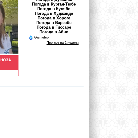
Погода в Курган-Тюбе
Погода в Кулябе
Погода в Худжанде
Погода в Хороге
Погода в Варзобе
Погода в Гиссаре
Погода в Айни
Gismeteo
Прогноз на 2 недели
ХНОЗА
МЕЛЬНИКОВА
РАЗОКОВ ХАМРОКУЛ
ВЕРОНИКА
Дерматовенеролог
Врач - акушер-гинеколог
ail.ru
veronika.meinikova.86@mail.ru
hamro_74@mail.ru
ri