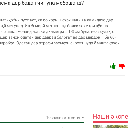
зема дар бадан чӣ гуна мебошанд?
лтиҳобии пӯст аст, ки бо хориш, сурхшавӣ ва дамидаҳо дар
ҳӣ мекунад. Ин беморӣ метавонад боиси захмҳои пӯст ва
ангашакл монанд аст, ки диаметраш 1-3 см буда, везикулаҳо,
Дар занон одатан дар давраи балоғат ва дар мардон – ба 60-
икробҳо. Одатан дар атрофи захмҳои сироятшуда ё минтақаҳои
Наши эксп
Последние ответы