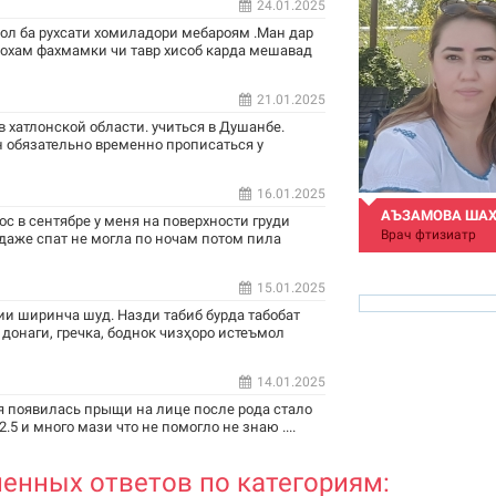
24.01.2025
сол ба рухсати хомиладори мебароям .Ман дар
ехохам фахмамки чи тавр хисоб карда мешавад
21.01.2025
 хатлонской области. учиться в Душанбе.
 обязательно временно прописаться у
16.01.2025
АЪЗАМОВА ША
ос в сентябре у меня на поверхности груди
Врач фтизиатр
 даже спат не могла по ночам потом пила
15.01.2025
и ширинча шуд. Назди табиб бурда табобат
 донаги, гречка, боднок чизҳоро истеъмол
14.01.2025
azamova.shahnoza@m
я появилась прыщи на лице после рода стало
.5 и много мази что не помогло не знаю ....
енных ответов по категориям: