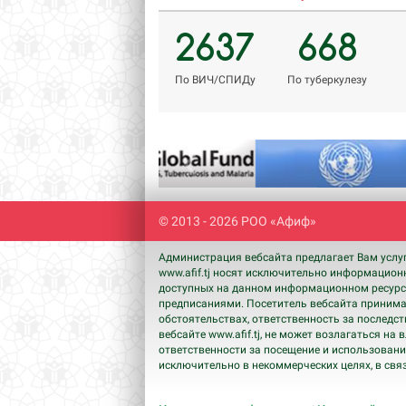
2637
668
По ВИЧ/СПИДу
По туберкулезу
Previous
© 2013 - 2026 РОО «Афиф»
Администрация вебсайта предлагает Вам услу
www.afif.tj носят исключительно информацион
доступных на данном информационном ресурсе
предписаниями. Посетитель вебсайта принимае
обстоятельствах, ответственность за последс
вебсайте www.afif.tj, не может возлагаться н
ответственности за посещение и использовани
исключительно в некоммерческих целях, в свя