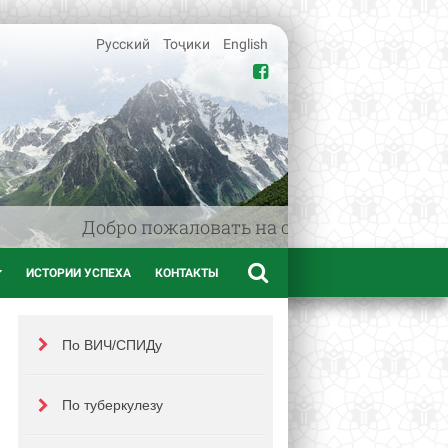
Русский
Тоҷики
English
Добро пожаловать на сайт www.afif.tj -
ИСТОРИИ УСПЕХА
КОНТАКТЫ
По ВИЧ/СПИДу
По туберкулезу