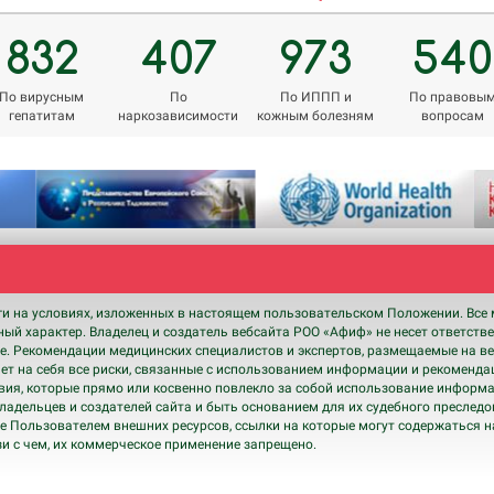
832
407
973
540
По вирусным
По
По ИППП и
По правовы
гепатитам
наркозависимости
кожным болезням
вопросам
ги на условиях, изложенных в настоящем пользовательском Положении. Все 
ный характер. Владелец и создатель вебсайта РОО «Афиф» не несет ответств
. Рекомендации медицинских специалистов и экспертов, размещаемые на ве
т на себя все риски, связанные с использованием информации и рекомендац
твия, которые прямо или косвенно повлекло за собой использование информ
а владельцев и создателей сайта и быть основанием для их судебного преслед
е Пользователем внешних ресурсов, ссылки на которые могут содержаться 
зи с чем, их коммерческое применение запрещено.