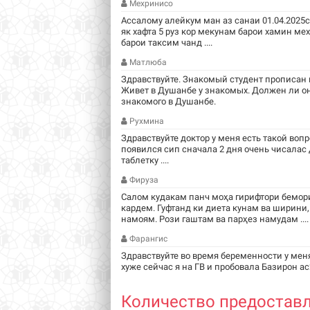
Мехринисо
Ассалому алейкум ман аз санаи 01.04.2025
як хафта 5 руз кор мекунам барои хамин м
барои таксим чанд ....
Матлюба
Здравствуйте. Знакомый студент прописан в
Живет в Душанбе у знакомых. Должен ли он
знакомого в Душанбе.
Рухмина
Здравствуйте доктор у меня есть такой вопр
появился сип сначала 2 дня очень чисалас
таблетку ....
Фируза
Салом кудакам панч моҳа гирифтори бемори
кардем. Гуфтанд ки диета кунам ва ширини,
намоям. Рози гаштам ва парҳез намудам ....
Фарангис
Здравствуйте во время беременности у мен
хуже сейчас я на ГВ и пробовала Базирон ас2
Количество предоставл