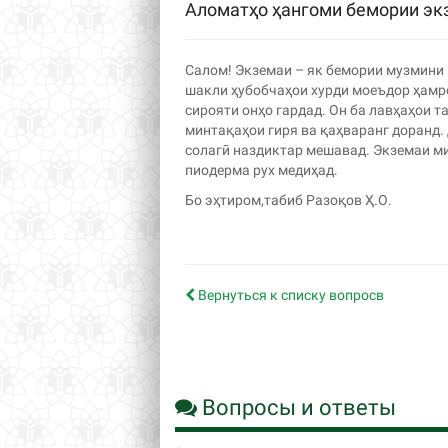
Аломатҳо ҳангоми бемории эк
Салом! Экземаи – як бемории музмини и
шакли ҳубобчаҳои хурди моеъдор ҳамро
сирояти онҳо гардад. Он ба лавҳаҳои т
минтақаҳои гиря ва қаҳваранг доранд. 
солагӣ наздиктар мешавад. Экземаи м
пиодерма рух медиҳад.
Бо эҳтиром,табиб Разоқов Ҳ.О.
Вернуться к списку вопросв
Вопросы и ответы