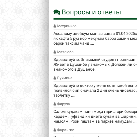
Вопросы и ответы
Мехринисо
Ассалому алейкум ман аз санаи 01.04.2025
як хафта 5 руз кор мекунам барои хамин м
барои таксим чанд ....
Матлюба
Здравствуйте. Знакомый студент прописан в
Живет в Душанбе у знакомых. Должен ли он
знакомого в Душанбе.
Рухмина
Здравствуйте доктор у меня есть такой вопр
появился сип сначала 2 дня очень чисалас
таблетку ....
Фируза
Салом кудакам панч моҳа гирифтори бемори
кардем. Гуфтанд ки диета кунам ва ширини,
намоям. Рози гаштам ва парҳез намудам ....
Фарангис