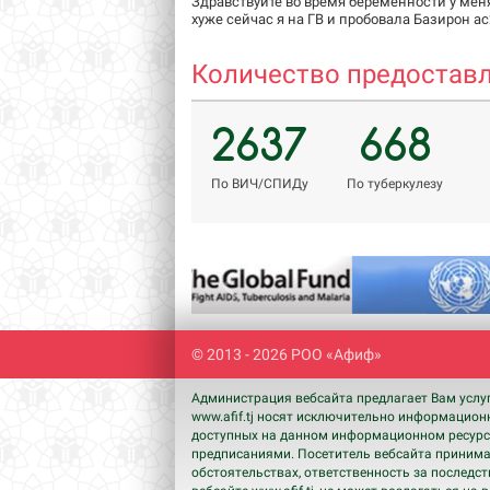
Здравствуйте во время беременности у мен
хуже сейчас я на ГВ и пробовала Базирон ас2
Количество предоставл
2637
668
По ВИЧ/СПИДу
По туберкулезу
Previous
© 2013 - 2026 РОО «Афиф»
Администрация вебсайта предлагает Вам услу
www.afif.tj носят исключительно информацион
доступных на данном информационном ресурсе
предписаниями. Посетитель вебсайта принимае
обстоятельствах, ответственность за последс