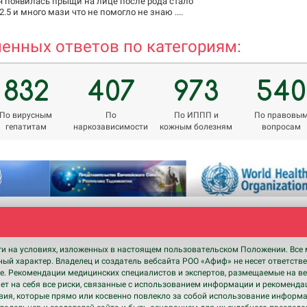
я появилась прыщи на лице после рода стало
.5 и много мази что не помогло не знаю ....
енных ответов по категориям:
832
407
973
540
По вирусным
По
По ИППП и
По правовы
гепатитам
наркозависимости
кожным болезням
вопросам
ги на условиях, изложенных в настоящем пользовательском Положении. Все 
ный характер. Владелец и создатель вебсайта РОО «Афиф» не несет ответств
. Рекомендации медицинских специалистов и экспертов, размещаемые на ве
т на себя все риски, связанные с использованием информации и рекомендац
твия, которые прямо или косвенно повлекло за собой использование информ