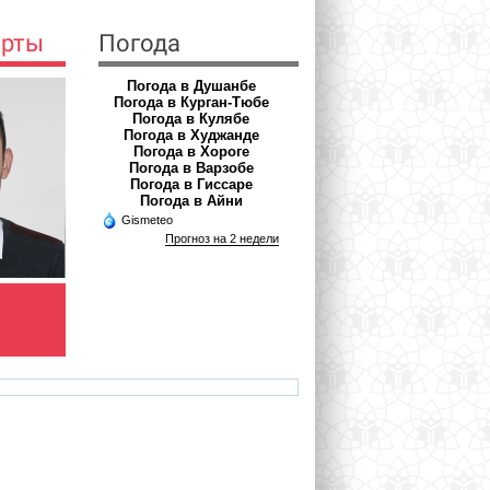
ерты
Погода
Погода в Душанбе
Погода в Курган-Тюбе
Погода в Кулябе
Погода в Худжанде
Погода в Хороге
Погода в Варзобе
Погода в Гиссаре
Погода в Айни
Gismeteo
Прогноз на 2 недели
ДЖУРАЕВА РИЗВОН
ХОЛНАЗАРОВ РАМШЕД
НИМАТОВНА
Врач-инфекционист
Психолог
com
rizvon50@mail.ru
rholnazarov@mail.ru
az