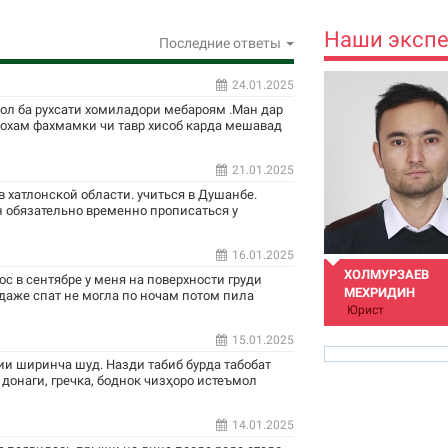
Наши эксп
Последние ответы
24.01.2025
сол ба рухсати хомиладори мебароям .Ман дар
ехохам фахмамки чи тавр хисоб карда мешавад
21.01.2025
 хатлонской области. учиться в Душанбе.
 обязательно временно прописаться у
16.01.2025
ХОЛМУРЗАЕВ
ос в сентябре у меня на поверхности груди
МЕХРИДИН
 даже спат не могла по ночам потом пила
Юрист
15.01.2025
и ширинча шуд. Назди табиб бурда табобат
 донаги, гречка, боднок чизҳоро истеъмол
14.01.2025
mehridin.kh@gmail.