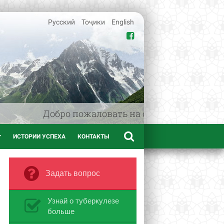
Русский
Тоҷики
English
Добро пожаловать на сайт www.afif.tj -
ИСТОРИИ УСПЕХА
КОНТАКТЫ
Задать вопрос
Узнай о туберкулезе
больше