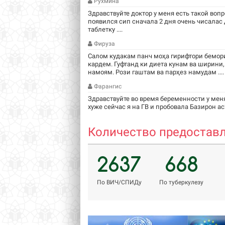
Рухмина
Здравствуйте доктор у меня есть такой вопр
появился сип сначала 2 дня очень чисалас
таблетку ....
Фируза
Салом кудакам панч моҳа гирифтори бемори
кардем. Гуфтанд ки диета кунам ва ширини,
намоям. Рози гаштам ва парҳез намудам ....
Фарангис
Здравствуйте во время беременности у мен
хуже сейчас я на ГВ и пробовала Базирон ас2
Количество предоставл
2637
668
По ВИЧ/СПИДу
По туберкулезу