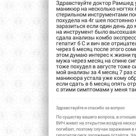
Здравствуйте доктор Рамшед у
маникюр на несколько ногтях 
стерильном инструментами по
похудела на 4г шея постоянно
заразиться если один день до
на инструмент было высохшая 
сдала анализы комбо экспресс 
гепатит б С и вич все отрицат
через 6 месяц после этого со
этом думаю интерес к жизни п
мужа через месяц на спине сип
тоже похудел в августе тоже с
мой анализы за 4 месяц 7 раз 
маникюра устала уже кому обр
если сдать в 6 месяц опять от
с этими симптомами у меня та
Здравствуйте и спасибо за вопрос
По существу вашего вопроса, в отнош
ВИЧ живет на открытом воздухе несколь
погибает, поэтому случаи заражения в
гепатитов риск заражения остаётся. Ч