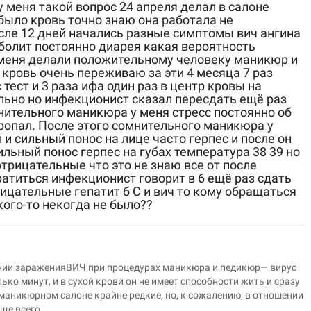
 меня такой вопрос 24 апреля делал в салоне
было кровь точно знаю она работала не
сле 12 дней начались разные симптомы вич ангина
 болит постоянно диарея какая вероятность
 меня делали положительному человеку маникюр и
кровь очень переживаю за эти 4 месяца 7 раз
тест и 3 раза ифа один раз в центр кровы на
ельно но инфекционист сказал пересдать ещё раз
мнительного маникюра у меня стресс постоянно об
ропал. После этого сомнительного маникюра у
 и сильный понос на лице часто герпес и после он
ильный понос герпес на губах температура 38 39 но
отрицательные что это не знаю все от после
атиться инфекционист говорит в 6 ещё раз сдать
рицательные гепатит б С и вич то кому обращаться
кого-то некогда не было??
ении зараженияВИЧ при процедурах маникюра и педикюр— вирус
ко минут, и в сухой крови он не имеет способности жить и сразу
 маникюрном салоне крайне редкие, но, к сожалению, в отношении
аще всего