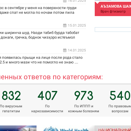
16.01.2025
АЪЗАМОВА ША
ос в сентябре у меня на поверхности груди
Врач фтизиатр
 даже спат не могла по ночам потом пила
15.01.2025
и ширинча шуд. Назди табиб бурда табобат
 донаги, гречка, боднок чизҳоро истеъмол
14.01.2025
azamova.shahnoza@m
я появилась прыщи на лице после рода стало
.5 и много мази что не помогло не знаю ....
енных ответов по категориям:
832
407
973
540
По вирусным
По
По ИППП и
По правовы
гепатитам
наркозависимости
кожным болезням
вопросам