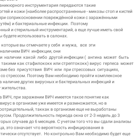
аникюрного инструментария передаются такие
гтей и кожи (наиболее распространенные - микозы стоп и кистей
 при соприкосновении повреждённой кожи с заражёнными
путём) и бактериальные инфекции. Поэтому
нный и стерильный инструментарий, а еще лучше иметь свой
 будете использовать в салонах.
которые вы отмечаете у себя и мужа, все эти
 наличием ВИЧ инфекции, они
ри наличии какой либо другой инфекции ( ангина может быть
такими как стафилококк или стрептококк) вирус герпеса может
зме без присутствия ВИЧ или при стрессовых ситуациях,
со стрессом. Поэтому Вам необходимо пройти комплексное
а наличие других вирусных и бактериальных инфекций и
у жительства.
а ВИЧ, при заражении ВИЧ имеется такое понятие как
 вирус в организме уже имеется и размножается, но в
оотрицательный, таккак в организме еще не выработаны
русом. Продолжительность периода окна от 2-3 недель до 3
орых случаев до 6 месяцев. С учетом того что вы сдали анализы
ца, это означает что вероятность инфицирования в
тически отсутствует. Но контрольно Вам необходимо будет еще