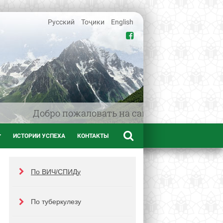
Русский
Тоҷики
English
Добро пожаловать на сайт www.afif.tj - ме
ИСТОРИИ УСПЕХА
КОНТАКТЫ
По ВИЧ/СПИДу
По туберкулезу