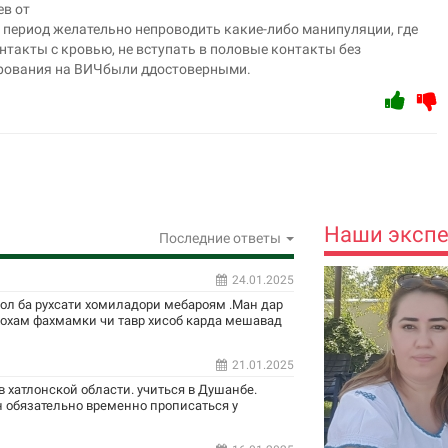
ев от
 период желательно непроводить какие-либо манипуляции, где
такты с кровью, не вступать в половые контакты без
тирования на ВИЧбыли ддостоверными.
Наши эксп
Последние ответы
24.01.2025
сол ба рухсати хомиладори мебароям .Ман дар
ехохам фахмамки чи тавр хисоб карда мешавад
21.01.2025
 хатлонской области. учиться в Душанбе.
 обязательно временно прописаться у