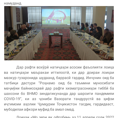
намуданд.
Дар рафти вохӯрӣ натиҷаҳои асосии фаъолияти лоиҳа
ва натиҷаҳои маъракаи иттилоотӣ, ки дар доираи лоиҳаи
мазкур гузаронида шудаанд, баррасӣ гардид. Инчунин оид ба
татбиқи дастури “Роҳнамо оид ба таъмини муносибати
маҷмӯии байнисоҳавӣ дар рафти хизматрасониҳои тиббӣ ба
шахсони бо ВНМО зиндагикунанда дар шароити пандемияи
COVID-19”, ки аз ҷониби Вазорати тандурустӣ ва ҳифзи
иҷтимоии аҳолии Ҷумҳурии Тоҷикистон тасдиқ гардидааст,
мубодилаи афкори муфид ба амал омад.
Лоиҳаи «Мо зери як офтобем» аз 11 апрели соли 2022