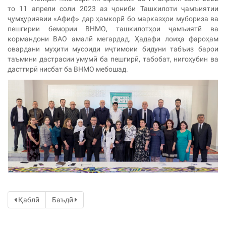
то 11 апрели соли 2023 аз ҷониби Ташкилоти ҷамъиятии
ҷумҳуриявии «Афиф» дар ҳамкорӣ бо марказҳои мубориза ва
пешгирии бемории ВНМО, ташкилотҳои ҷамъиятӣ ва
кормандони ВАО амалӣ мегардад. Ҳадафи лоиҳа фароҳам
овардани муҳити мусоиди иҷтимоии бидуни табъиз барои
таъмини дастрасии умумӣ ба пешгирӣ, табобат, нигоҳубин ва
дастгирӣ нисбат ба ВНМО мебошад.
Қаблӣ
Баъдӣ