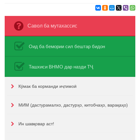
Савол ба мутахассис
Оид ба бемории сил бештар бидон
Ташхиси ВНМО дар назди ТҶ
Кӯмак ба корманди иҷтимоӣ
МИМ (дастурамалхо, дастурҳо, китобчаҳо, варақаҳо)
Ин шавқовар аст!