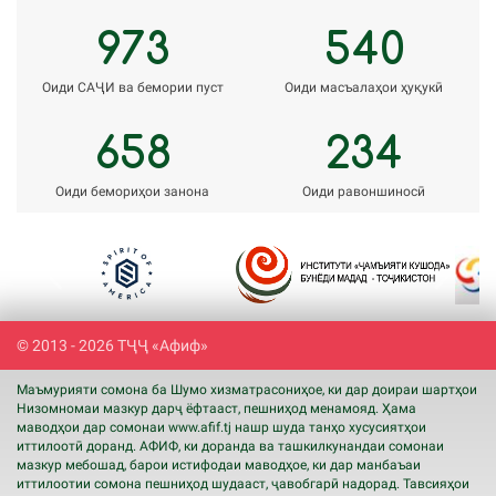
973
540
Оиди САҶИ ва бемории пуст
Оиди масъалаҳои ҳуқукӣ
658
234
Оиди бемориҳои занона
Оиди равоншиносӣ
Previous
Next
© 2013 - 2026 ТҶҶ «Афиф»
Маъмурияти сомона ба Шумо хизматрасониҳое, ки дар доираи шартҳои
Низомномаи мазкур дарҷ ёфтааст, пешниҳод менамояд. Ҳама
маводҳои дар сомонаи www.
afif
.tj нашр шуда танҳо хусусиятҳои
иттилоотӣ доранд. АФИФ, ки доранда ва ташкилкунандаи сомонаи
мазкур мебошад, барои истифодаи маводҳое, ки дар манбаъаи
иттилоотии сомона пешниҳод шудааст, ҷавобгарӣ надорад. Тавсияҳои