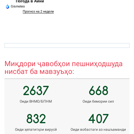
Погода в Айни
Gismeteo
Прогноз на 2 недели
rizvon50@mail.ru
h
Миқдори ҷавобҳои пешниҳодшуда
нисбат ба мавзуъҳо:
2637
668
Оиди ВНМО/БПНМ
Оиди бемории сил
832
407
Оиди ҳепатитҳои вирусӣ
Оиди вобастаги аз нашъаманди