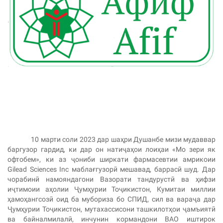
10 марти соли 2023 дар шаҳри Душанбе мизи мудаввар
баргузор гардид, ки дар он натиҷаҳои лоиҳаи «Мо зери як
офтобем», ки аз ҷониби ширкати фармасевтии амрикоии
Gilead Sciences Inc маблағгузорӣ мешавад, баррасӣ шуд. Дар
чорабинӣ намояндагони Вазорати тандурустӣ ва ҳифзи
иҷтимоии аҳолии Ҷумҳурии Тоҷикистон, Кумитаи миллии
ҳамоҳангсозӣ оид ба мубориза бо СПИД, сил ва вараҷа дар
Ҷумҳурии Тоҷикистон, мутахассисони ташкилотҳои ҷамъиятӣ
ва байналмилалӣ, инчунин кормандони ВАО иштирок