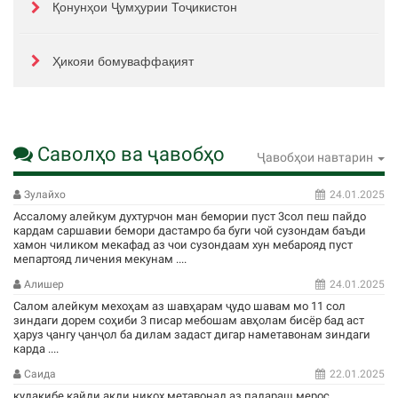
Қонунҳои Ҷумҳурии Тоҷикистон
Ҳикояи бомуваффақият
Саволҳо ва ҷавобҳо
Ҷавобҳои навтарин
Зулайхо
24.01.2025
Ассалому алейкум духтурчон ман бемории пуст 3сол пеш пайдо
кардам саршавии бемори дастамро ба буги чой сузондам баъди
хамон чиликом мекафад аз чои сузондаам хун мебарояд пуст
мепартояд личения мекунам ....
Алишер
24.01.2025
Салом алейкум мехоҳам аз шавҳарам ҷудо шавам мо 11 сол
зиндаги дорем соҳиби 3 писар мебошам авҳолам бисёр бад аст
ҳаруз ҷангу ҷанҷол ба дилам задаст дигар наметавонам зиндаги
карда ....
Саида
22.01.2025
кудакибе кайди акди никох метавонад аз падараш мерос