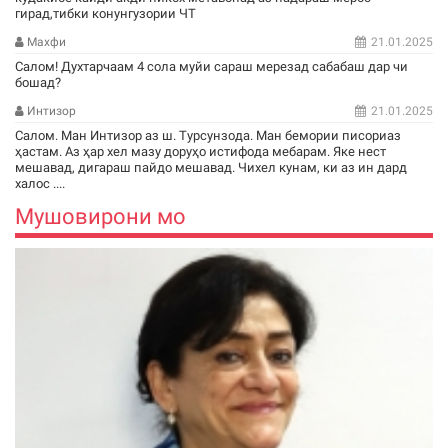
гирад,тибки конунгузории ЧТ
Махфи
21.01.2025
Салом! Духтарчаам 4 сола муйи сараш мерезад сабабаш дар чи
бошад?
Интизор
21.01.2025
Салом. Ман Интизор аз ш. Турсунзода. Ман бемории писориаз
ҳастам. Аз ҳар хел мазу доруҳо истифода мебарам. Яке нест
мешавад, дигараш пайдо мешавад. Чихел кунам, ки аз ин дард
халос ....
Мушовирони мо