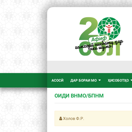
АСОСӢ
ДАР БОРАИ МО
ҲИСОБОТҲО
ОИДИ ВНМО/БПНМ
Холов Ф.Р.