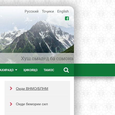
Русский
Тоҷики
English
Хуш омадед ба сомонаи www.afif.tj – пор
АХИРАҲО
ҲИКОЯҲО
ТАМОС
Оиди ВНМО/БПНМ
Оиди бемории сил