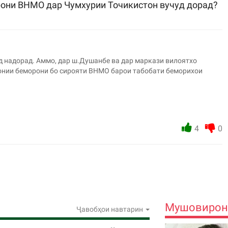
они ВНМО дар Чумхурии Точикистон вучуд дорад?
уд надорад. Аммо, дар ш.Душанбе ва дар маркази вилоятхо
онии беморони бо сирояти ВНМО барои табобати беморихои
4
0
Мушовирон
Ҷавобҳои навтарин