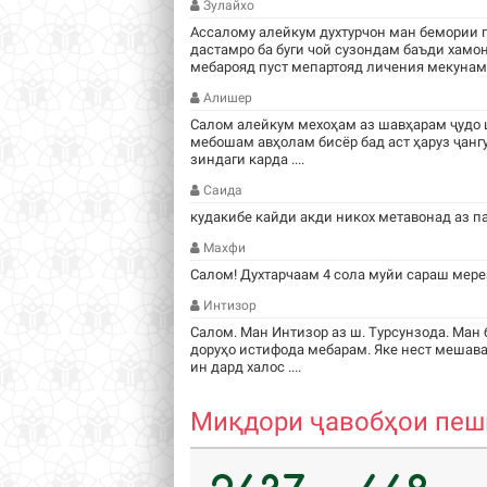
Зулайхо
Ассалому алейкум духтурчон ман бемории 
дастамро ба буги чой сузондам баъди хамо
мебарояд пуст мепартояд личения мекунам .
Алишер
Салом алейкум мехоҳам аз шавҳарам ҷудо 
мебошам авҳолам бисёр бад аст ҳаруз ҷанг
зиндаги карда ....
Саида
кудакибе кайди акди никох метавонад аз п
Махфи
Салом! Духтарчаам 4 сола муйи сараш мере
Интизор
Салом. Ман Интизор аз ш. Турсунзода. Ман 
доруҳо истифода мебарам. Яке нест мешава
ин дард халос ....
Миқдори ҷавобҳои пешн