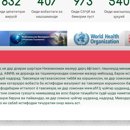
832
407
973
540
иди ҳепатитҳои
Оиди вобастаги аз
Оиди САҶИ ва
Оиди масъалаҳ
вирусӣ
нашъаманди
бемории пуст
ҳуқукӣ
 ки дар доираи шартҳои Низомномаи мазкур дарҷ ёфтааст, пешниҳод мена
нд. АФИФ, ки доранда ва ташкилкунандаи сомонаи мазкур мебошад, барои ис
рӣ надорад. Тавсияҳои мутахассисони тиббӣ ва коршиносон, ки дар сомонаи
аи хатарҳоро вобаста ба истифодаи маълумот ва тавсияҳои коршиносон ба
ифодабарии иттилоот ё тавсияҳое, ки дар сомонаи www.
afif
.tj ҷойгир шудаанд
они сомона гузошта намешавад ва асос барои таъқиботи судӣ шуда намета
ҳои беруна ва пайвандҳо, ки дар сомона ҷойгир шудаанд, надорад. Маводҳ
 ин сабаб истифодаи тиҷоратии онҳо манъ аст.