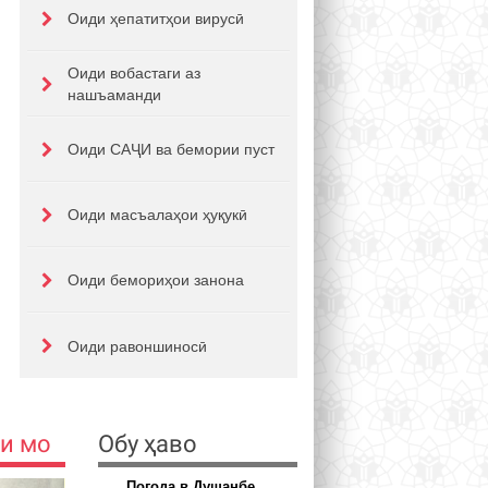
Оиди ҳепатитҳои вирусӣ
Оиди вобастаги аз
нашъаманди
Оиди САҶИ ва бемории пуст
Оиди масъалаҳои ҳуқукӣ
Оиди бемориҳои занона
Оиди равоншиносӣ
и мо
Обу ҳаво
Погода в Душанбе