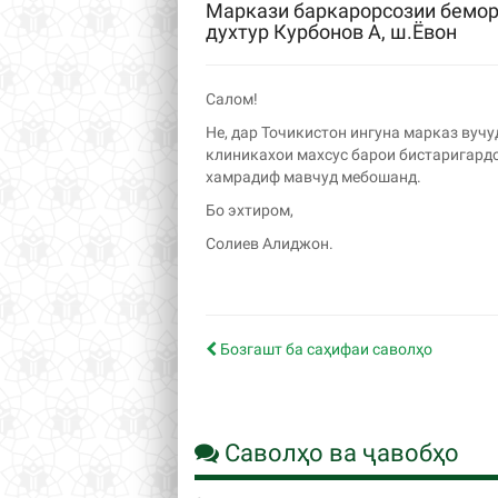
Маркази баркарорсозии бемор
духтур Курбонов А, ш.Ёвон
Салом!
Не, дар Точикистон ингуна марказ вуч
клиникахои махсус барои бистаригард
хамрадиф мавчуд мебошанд.
Бо эхтиром,
Солиев Алиджон.
Бозгашт ба саҳифаи саволҳо
Саволҳо ва ҷавобҳо