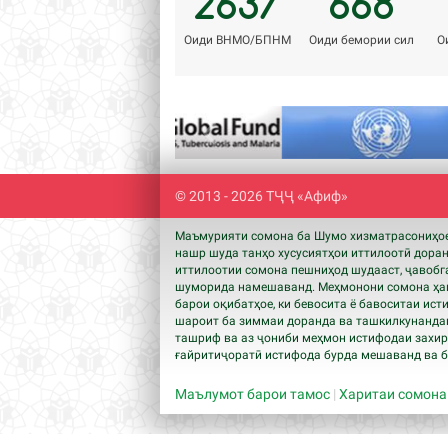
2637
668
Оиди ВНМО/БПНМ
Оиди бемории сил
О
Previous
© 2013 - 2026 ТҶҶ «Афиф»
Маъмурияти сомона ба Шумо хизматрасониҳое,
нашр шуда танҳо хусусиятҳои иттилоотӣ дора
иттилоотии сомона пешниҳод шудааст, ҷавобга
шуморида намешаванд. Меҳмонони сомона ҳам
барои оқибатҳое, ки бевосита ё бавоситаи ист
шароит ба зиммаи доранда ва ташкилкунандаг
ташриф ва аз ҷониби меҳмон истифодаи захира
ғайритиҷоратӣ истифода бурда мешаванд ва бо
Маълумот барои тамос
|
Харитаи сомона