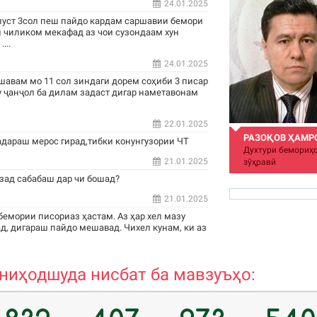
24.01.2025
пуст 3сол пеш пайдо кардам саршавии бемори
н чиликом мекафад аз чои сузондаам хун
...
24.01.2025
шавам мо 11 сол зиндаги дорем соҳиби 3 писар
у ҷанҷол ба дилам задаст дигар наметавонам
22.01.2025
РАЗОҚОВ ҲАМР
адараш мерос гирад,тибки конунгузории ЧТ
Духтури бемориҳо
21.01.2025
зӯҳравӣ
зад сабабаш дар чи бошад?
21.01.2025
бемории писориаз ҳастам. Аз ҳар хел мазу
д, дигараш пайдо мешавад. Чихел кунам, ки аз
hamro_74@mail.ru
иҳодшуда нисбат ба мавзуъҳо: