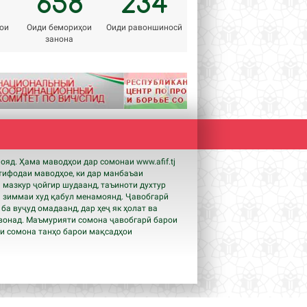
658
234
ои
Оиди бемориҳои
Оиди равоншиносӣ
занона
Next
мояд. Ҳама маводҳои дар сомонаи www.
afif
.tj
тифодаи маводҳое, ки дар манбаъаи
 мазкур ҷойгир шудаанд, таъиноти духтур
 зиммаи худ қабул менамоянд. Ҷавобгарӣ
, ба вуҷуд омадаанд, дар ҳеҷ як ҳолат ва
вонад. Маъмурияти сомона ҷавобгарӣ барои
ои сомона танҳо барои мақсадҳои