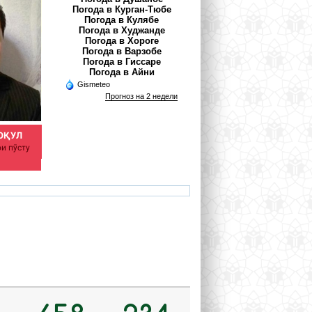
Погода в Курган-Тюбе
Погода в Кулябе
Погода в Худжанде
Погода в Хороге
Погода в Варзобе
Погода в Гиссаре
Погода в Айни
Gismeteo
Прогноз на 2 недели
ОҚУЛ
АЪЗАМОВА ШАҲНОЗА
ҶӮРАЕВА РИЗВОН
и пӯсту
Духтури силшиноси
НИМАТОВНА
Равоншинос
azamova.shahnoza@mail.ru
rizvon50@mail.ru
rh