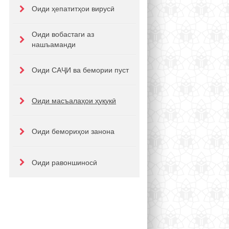
Оиди ҳепатитҳои вирусӣ
Оиди вобастаги аз
нашъаманди
Оиди САҶИ ва бемории пуст
Оиди масъалаҳои ҳуқукӣ
Оиди бемориҳои занона
Оиди равоншиносӣ