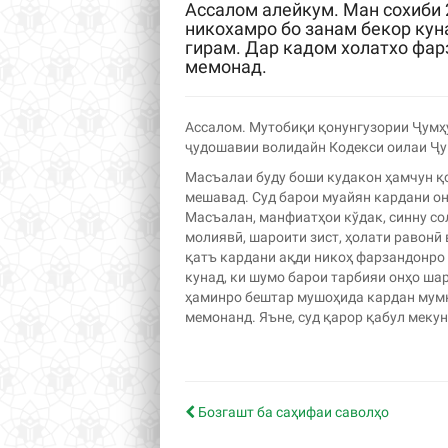
Ассалом алейкум. Ман сохиби 
никохамро бо занам бекор ку
гирам. Дар кадом холатхо фар
мемонад.
Ассалом. Мутобиқи қонунгузории Ҷумҳу
ҷудошавии волидайн Кодекси оилаи Ҷу
Масъалаи буду боши кудакон ҳамчун қ
мешавад. Суд барои муайян кардани он 
Масъалан, манфиатҳои кўдак, синну со
молиявӣ, шароити зист, ҳолати равонӣ 
қатъ кардани ақди никоҳ фарзандонро 
кунад, ки шумо барои тарбияи онҳо ша
ҳаминро бештар мушоҳида кардан мумки
мемонанд. Яъне, суд қарор қабул меку
Бозгашт ба саҳифаи саволҳо