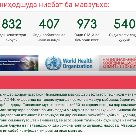
иҳодшуда нисбат ба мавзуъҳо:
832
407
973
540
иди ҳепатитҳои
Оиди вобастаги аз
Оиди САҶИ ва
Оиди масъалаҳ
вирусӣ
нашъаманди
бемории пуст
ҳуқукӣ
 ки дар доираи шартҳои Низомномаи мазкур дарҷ ёфтааст, пешниҳод мена
нд. АФИФ, ки доранда ва ташкилкунандаи сомонаи мазкур мебошад, барои ис
рӣ надорад. Тавсияҳои мутахассисони тиббӣ ва коршиносон, ки дар сомонаи
аи хатарҳоро вобаста ба истифодаи маълумот ва тавсияҳои коршиносон ба
ифодабарии иттилоот ё тавсияҳое, ки дар сомонаи www.
afif
.tj ҷойгир шудаанд
они сомона гузошта намешавад ва асос барои таъқиботи судӣ шуда намета
ҳои беруна ва пайвандҳо, ки дар сомона ҷойгир шудаанд, надорад. Маводҳ
 ин сабаб истифодаи тиҷоратии онҳо манъ аст.