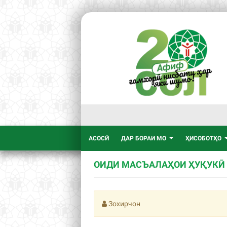
АСОСӢ
ДАР БОРАИ МО
ҲИСОБОТҲО
ОИДИ МАСЪАЛАҲОИ ҲУҚУКӢ
Зохирчон