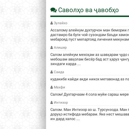
Саволҳо ва ҷавобҳо
Зулайхо
Ассалому алейкум духтурчон ман бемории 
дастамро ба буги чой сузондам баъди хамо
мебарояд пуст мепартояд личения мекунам .
Алишер
Салом алейкум мехоҳам аз шавҳарам ҷудо 
мебошам авҳолам бисёр бад аст ҳаруз ҷанг
зиндаги карда ....
Саида
кудакибе кайди акди никох метавонад аз п
Махфи
Салом! Духтарчаам 4 сола муйи сараш мере
Интизор
Салом. Ман Интизор аз ш. Турсунзода. Ман 
доруҳо истифода мебарам. Яке нест мешава
ин дард халос ....