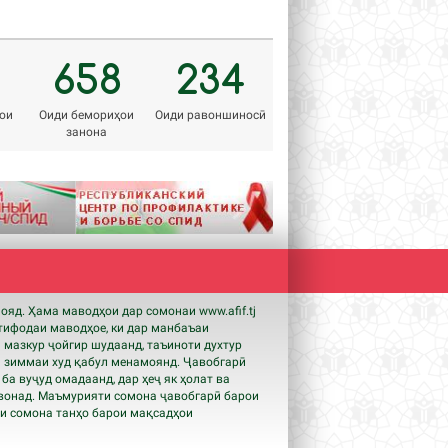
658
234
ои
Оиди бемориҳои
Оиди равоншиносӣ
занона
Next
мояд. Ҳама маводҳои дар сомонаи www.
afif
.tj
тифодаи маводҳое, ки дар манбаъаи
 мазкур ҷойгир шудаанд, таъиноти духтур
 зиммаи худ қабул менамоянд. Ҷавобгарӣ
, ба вуҷуд омадаанд, дар ҳеҷ як ҳолат ва
вонад. Маъмурияти сомона ҷавобгарӣ барои
ои сомона танҳо барои мақсадҳои