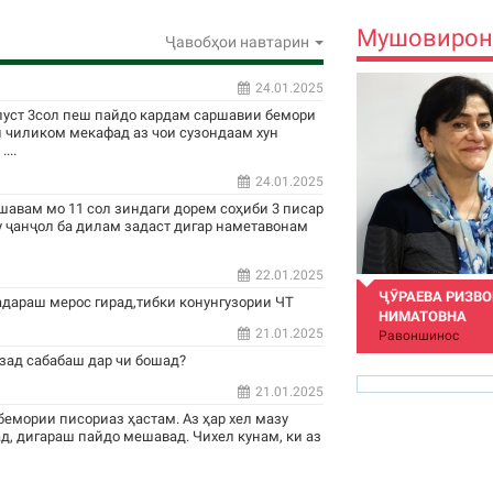
Мушовирон
Ҷавобҳои навтарин
24.01.2025
пуст 3сол пеш пайдо кардам саршавии бемори
н чиликом мекафад аз чои сузондаам хун
...
24.01.2025
шавам мо 11 сол зиндаги дорем соҳиби 3 писар
у ҷанҷол ба дилам задаст дигар наметавонам
22.01.2025
ҶӮРАЕВА РИЗВ
адараш мерос гирад,тибки конунгузории ЧТ
НИМАТОВНА
21.01.2025
Равоншинос
зад сабабаш дар чи бошад?
21.01.2025
бемории писориаз ҳастам. Аз ҳар хел мазу
д, дигараш пайдо мешавад. Чихел кунам, ки аз
rizvon50@mail.ru