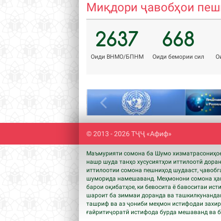
Миқдори ҷавобҳои пешн
2637
668
Оиди ВНМО/БПНМ
Оиди бемории сил
О
Previous
© 2013 - 2026 ТҶҶ «Афиф»
Маъмурияти сомона ба Шумо хизматрасониҳое,
нашр шуда танҳо хусусиятҳои иттилоотӣ дора
иттилоотии сомона пешниҳод шудааст, ҷавобга
шуморида намешаванд. Меҳмонони сомона ҳам
барои оқибатҳое, ки бевосита ё бавоситаи ист
шароит ба зиммаи доранда ва ташкилкунандаг
ташриф ва аз ҷониби меҳмон истифодаи захира
ғайритиҷоратӣ истифода бурда мешаванд ва бо