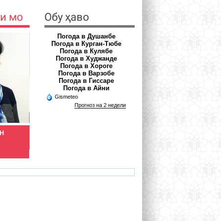
и мо
Обу ҳаво
Погода в Душанбе
Погода в Курган-Тюбе
Погода в Кулябе
Погода в Худжанде
Погода в Хороге
Погода в Варзобе
Погода в Гиссаре
Погода в Айни
Gismeteo
Прогноз на 2 недели
ОН
МЕЛНИКОВА ВЕРОНИКА
ХОЛНАЗАРОВ РАМШЕД
Духтур - акушер-гинеколог
Духтури-сироятшинос
veronika.meinikova.86@mail.ru
rholnazarov@mail.ru
az