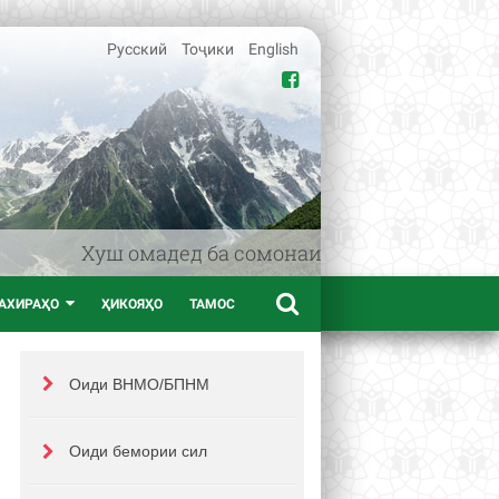
Русский
Тоҷики
English
Хуш омадед ба сомонаи www.afif.tj – порт
АХИРАҲО
ҲИКОЯҲО
ТАМОС
Оиди ВНМО/БПНМ
Оиди бемории сил