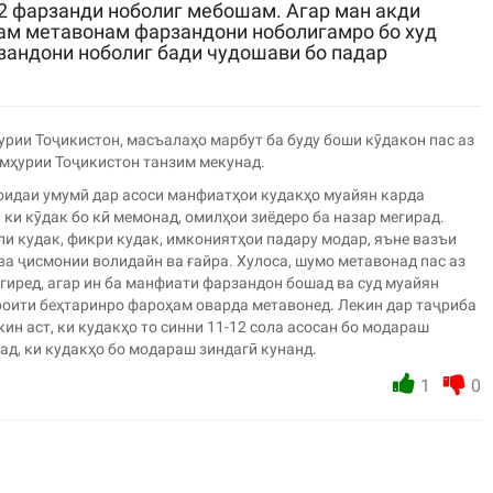
2 фарзанди ноболиг мебошам. Агар ман акди
нам метавонам фарзандони ноболигамро бо худ
зандони ноболиг бади чудошави бо падар
рии Тоҷикистон, масъалаҳо марбут ба буду боши кӯдакон пас аз
мҳурии Тоҷикистон танзим мекунад.
оидаи умумӣ дар асоси манфиатҳои кудакҳо муайян карда
ки кӯдак бо кӣ мемонад, омилҳои зиёдеро ба назар мегирад.
ли кудак, фикри кудак, имкониятҳои падару модар, яъне вазъи
ва ҷисмонии волидайн ва ғайра. Хулоса, шумо метавонад пас аз
гиред, агар ин ба манфиати фарзандон бошад ва суд муайян
роити беҳтаринро фароҳам оварда метавонед. Лекин дар таҷриба
н аст, ки кудакҳо то синни 11-12 сола асосан бо модараш
над, ки кудакҳо бо модараш зиндагӣ кунанд.
1
0