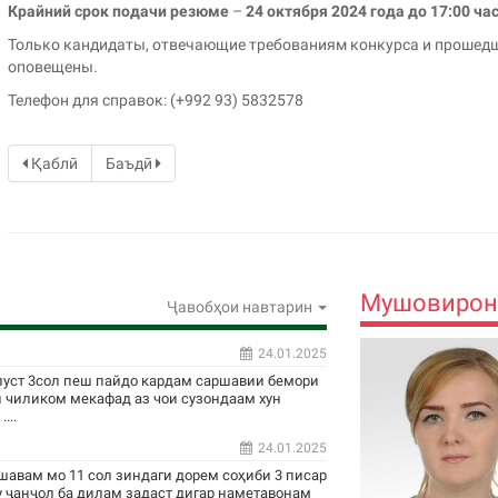
Крайний срок подачи резюме
–
24 октября 2024 года до 17:00 ч
Только кандидаты, отвечающие требованиям конкурса и прошедш
оповещены.
Телефон для справок: (+992 93) 5832578
Қаблӣ
Баъдӣ
Мушовирон
Ҷавобҳои навтарин
24.01.2025
пуст 3сол пеш пайдо кардам саршавии бемори
н чиликом мекафад аз чои сузондаам хун
...
24.01.2025
шавам мо 11 сол зиндаги дорем соҳиби 3 писар
у ҷанҷол ба дилам задаст дигар наметавонам