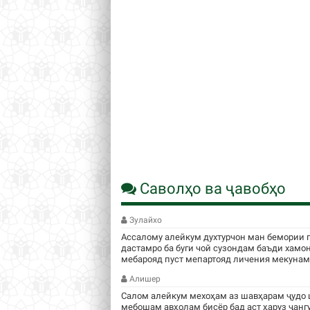
Саволҳо ва ҷавобҳо
Зулайхо
Ассалому алейкум духтурчон ман бемории 
дастамро ба буги чой сузондам баъди хамо
мебарояд пуст мепартояд личения мекунам .
Алишер
Салом алейкум мехоҳам аз шавҳарам ҷудо 
мебошам авҳолам бисёр бад аст ҳаруз ҷанг