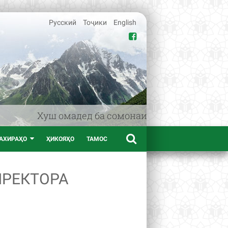
Русский
Тоҷики
English
Хуш омадед ба сомонаи www.afif.tj – порта
АХИРАҲО
ҲИКОЯҲО
ТАМОС
ИРЕКТОРА