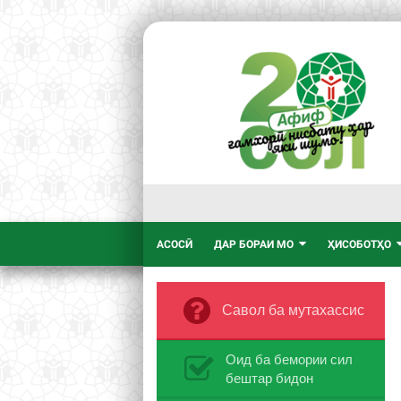
АСОСӢ
ДАР БОРАИ МО
ҲИСОБОТҲО
Савол ба мутахассис
Оид ба бемории сил
бештар бидон