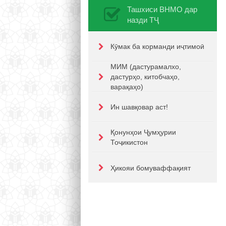
Ташхиси ВНМО дар
назди ТҶ
Кӯмак ба корманди иҷтимоӣ
МИМ (дастурамалхо,
дастурҳо, китобчаҳо,
варақаҳо)
Ин шавқовар аст!
Қонунҳои Ҷумҳурии
Тоҷикистон
Ҳикояи бомуваффақият