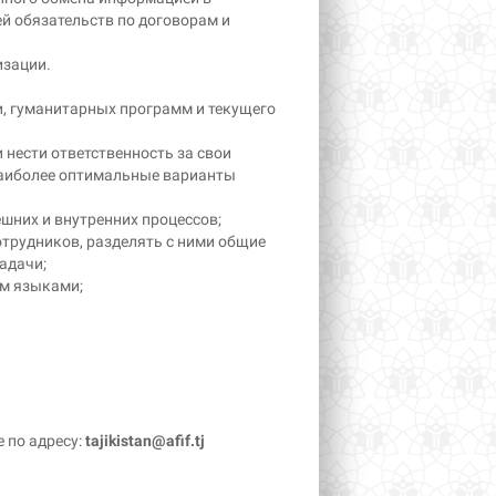
 обязательств по договорам и
изации.
и, гуманитарных программ и текущего
 нести ответственность за свои
наиболее оптимальные варианты
них и внутренних процессов;
отрудников, разделять с ними общие
адачи;
им языками;
 по адресу:
tajikistan
@
afif
.
tj