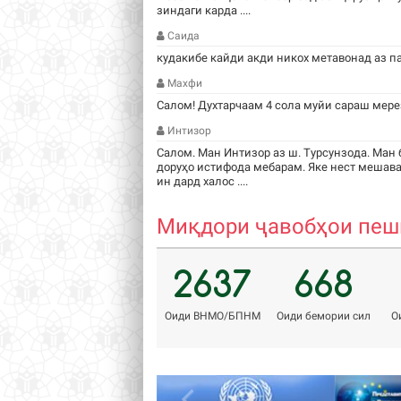
зиндаги карда ....
Саида
кудакибе кайди акди никох метавонад аз п
Махфи
Салом! Духтарчаам 4 сола муйи сараш мере
Интизор
Салом. Ман Интизор аз ш. Турсунзода. Ман 
доруҳо истифода мебарам. Яке нест мешава
ин дард халос ....
Миқдори ҷавобҳои пешн
2637
668
Оиди ВНМО/БПНМ
Оиди бемории сил
О