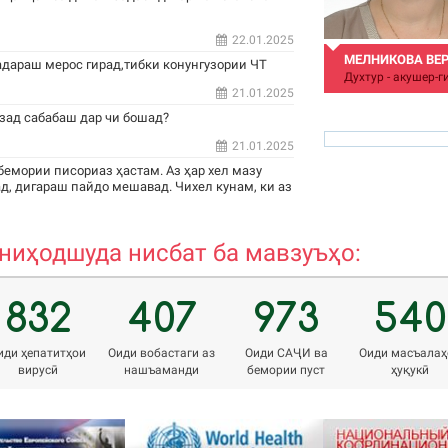
22.01.2025
МЕЛНИКОВА ВЕ
адараш мерос гирад,тибки конунгузории ЧТ
Духтур - акушер-г
21.01.2025
зад сабабаш дар чи бошад?
21.01.2025
бемории писориаз ҳастам. Аз ҳар хел мазу
д, дигараш пайдо мешавад. Чихел кунам, ки аз
veronika.meinikova.8
иҳодшуда нисбат ба мавзуъҳо:
832
407
973
540
иди ҳепатитҳои
Оиди вобастаги аз
Оиди САҶИ ва
Оиди масъалаҳ
вирусӣ
нашъаманди
бемории пуст
ҳуқукӣ