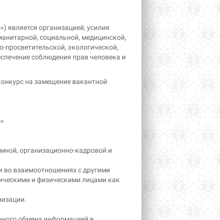
) является организацией, усилия
анитарной, социальной, медицинской,
о-просветительской, экологической,
еспечение соблюдения прав человека и
конкурс на замещение вакантной
ф»
мной, организационно-кадровой и
и во взаимоотношениях с другими
ическими и физическими лицами как
низации.
нного обмена информацией в