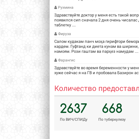
Рухмина
Здравствуйте доктор у меня есть такой вопр
появился сип сначала 2 дня очень чисалас
таблетку ....
Фируза
Салом кудакам панч моҳа гирифтори бемори
кардем. Гуфтанд ки диета кунам ва ширини,
намоям. Рози гаштам ва парҳез намудам ....
Фарангис
Здравствуйте во время беременности у мен
хуже сейчас я на ГВ и пробовала Базирон ас2
Количество предоставл
2637
668
По ВИЧ/СПИДу
По туберкулезу