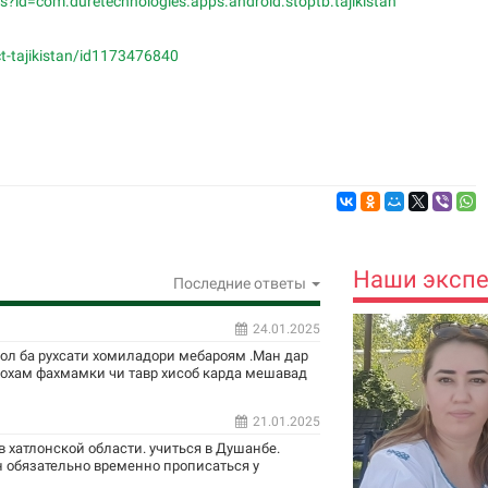
ls?id=com.duretechnologies.apps.android.stoptb.tajikistan
t-tajikistan/id1173476840
Наши эксп
Последние ответы
24.01.2025
сол ба рухсати хомиладори мебароям .Ман дар
ехохам фахмамки чи тавр хисоб карда мешавад
21.01.2025
 хатлонской области. учиться в Душанбе.
 обязательно временно прописаться у