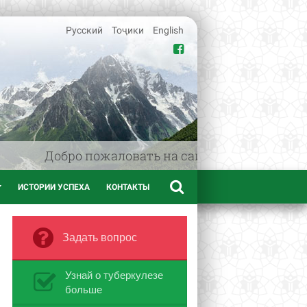
Русский
Тоҷики
English
Добро пожаловать на сайт www.afif.tj - ме
ИСТОРИИ УСПЕХА
КОНТАКТЫ
Задать вопрос
Узнай о туберкулезе
больше