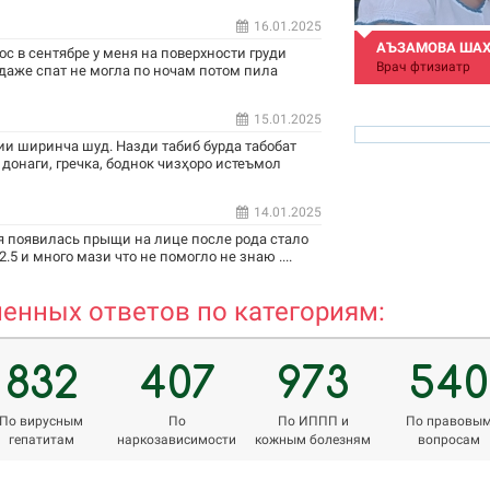
16.01.2025
АЪЗАМОВА ША
ос в сентябре у меня на поверхности груди
Врач фтизиатр
 даже спат не могла по ночам потом пила
15.01.2025
и ширинча шуд. Назди табиб бурда табобат
 донаги, гречка, боднок чизҳоро истеъмол
14.01.2025
azamova.shahnoza@m
я появилась прыщи на лице после рода стало
.5 и много мази что не помогло не знаю ....
енных ответов по категориям:
832
407
973
540
По вирусным
По
По ИППП и
По правовы
гепатитам
наркозависимости
кожным болезням
вопросам