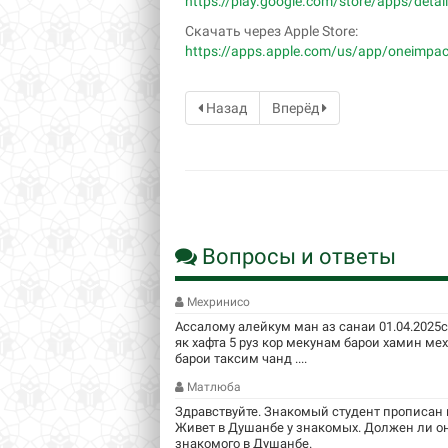
https://play.google.com/store/apps/detai
Скачать через Apple Store:
https://apps.apple.com/us/app/oneimpac
Назад
Вперёд
Вопросы и ответы
Мехринисо
Ассалому алейкум ман аз санаи 01.04.2025
як хафта 5 руз кор мекунам барои хамин м
барои таксим чанд ....
Матлюба
Здравствуйте. Знакомый студент прописан в
Живет в Душанбе у знакомых. Должен ли он
знакомого в Душанбе.