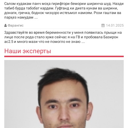
Салом кудакам панч моҳа гирифтори бемории ширинча шуд. Назди
табиб бурда табобат кардем. Гуфтанд ки диета кунам ва ширини,
донаги, гречка, боднок чизҳоро истеъмол намоям. Рози гаштам ва
парҳез намудам ....
Фарангис
14.01.2025
Здравствуйте во время беременности у меня появилась прыщи на
лице после рода стало хуже сейчас я на ГВ и пробовала Базирон
ас2.5 и много мази что не помогло не знаю ....
Наши эксперты