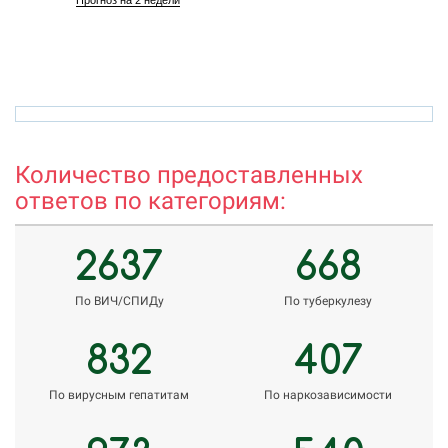
Прогноз на 2 недели
mehridin.kh@gmail.com
r
Количество предоставленных
ответов по категориям:
2637
668
По ВИЧ/СПИДу
По туберкулезу
832
407
По вирусным гепатитам
По наркозависимости