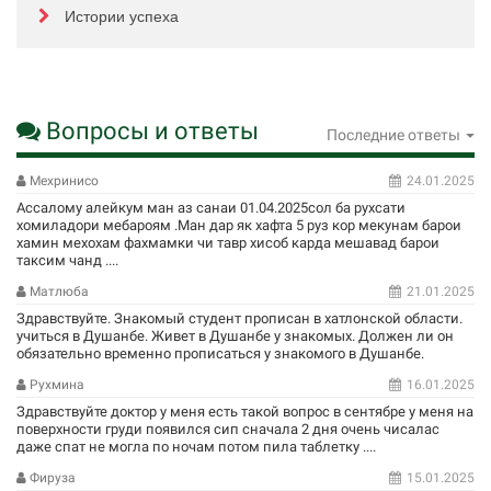
Истории успеха
Вопросы и ответы
Последние ответы
Мехринисо
24.01.2025
Ассалому алейкум ман аз санаи 01.04.2025сол ба рухсати
хомиладори мебароям .Ман дар як хафта 5 руз кор мекунам барои
хамин мехохам фахмамки чи тавр хисоб карда мешавад барои
таксим чанд ....
Матлюба
21.01.2025
Здравствуйте. Знакомый студент прописан в хатлонской области.
учиться в Душанбе. Живет в Душанбе у знакомых. Должен ли он
обязательно временно прописаться у знакомого в Душанбе.
Рухмина
16.01.2025
Здравствуйте доктор у меня есть такой вопрос в сентябре у меня на
поверхности груди появился сип сначала 2 дня очень чисалас
даже спат не могла по ночам потом пила таблетку ....
Фируза
15.01.2025