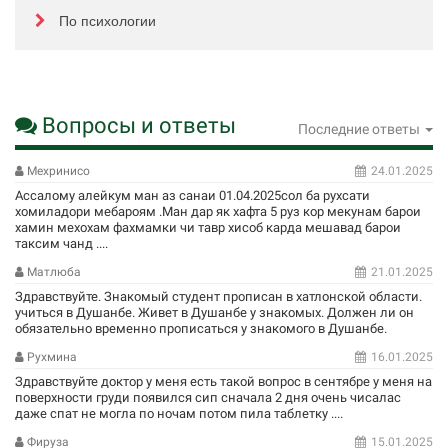
По психологии
Вопросы и ответы
Последние ответы
Мехринисо
24.01.2025
Ассалому алейкум ман аз санаи 01.04.2025сол ба рухсати
хомиладори мебароям .Ман дар як хафта 5 руз кор мекунам барои
хамин мехохам фахмамки чи тавр хисоб карда мешавад барои
таксим чанд ....
Матлюба
21.01.2025
Здравствуйте. Знакомый студент прописан в хатлонской области.
учиться в Душанбе. Живет в Душанбе у знакомых. Должен ли он
обязательно временно прописаться у знакомого в Душанбе.
Рухмина
16.01.2025
Здравствуйте доктор у меня есть такой вопрос в сентябре у меня на
поверхности груди появился сип сначала 2 дня очень чисалас
даже спат не могла по ночам потом пила таблетку ....
Фируза
15.01.2025