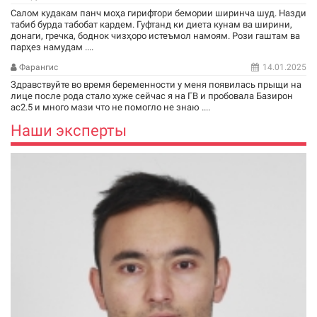
Салом кудакам панч моҳа гирифтори бемории ширинча шуд. Назди
табиб бурда табобат кардем. Гуфтанд ки диета кунам ва ширини,
донаги, гречка, боднок чизҳоро истеъмол намоям. Рози гаштам ва
парҳез намудам ....
Фарангис
14.01.2025
Здравствуйте во время беременности у меня появилась прыщи на
лице после рода стало хуже сейчас я на ГВ и пробовала Базирон
ас2.5 и много мази что не помогло не знаю ....
Наши эксперты