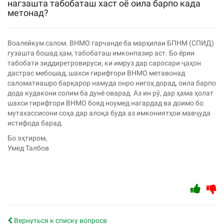
нагзашта табобаташ хаст оё оила барпо када
метонад?
Воалейкум салом. ВНМО гарчанде ба марҳилаи БПНМ (СПИД)
гузашта бошад ҳам, табобаташ имконпазир аст. Бо ёрии
табобати зиддиретровируси, ки имруз дар саросари ҷаҳон
дастрас мебошад, шахси гирифтори ВНМО метавонад
саломатиашро барқарор намуда онро нигоҳ дорад, оила барпо
дода кудакони солим ба дунё оварад. Аз ин рӯ, дар ҳама ҳолат
шахси гирифтори ВНМО бояд ноумед нагардад ва доимо бо
мутахассисони соҳа дар алоқа буда аз имкониятҳои мавҷуда
истифода барад.
Бо эҳтиром,
Умед Талбов
Вернуться к списку вопросв