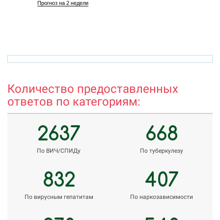
Прогноз на 2 недели
mehridin.kh@gmail.com
a
Количество предоставленных
ответов по категориям:
2637
668
По ВИЧ/СПИДу
По туберкулезу
832
407
По вирусным гепатитам
По наркозависимости