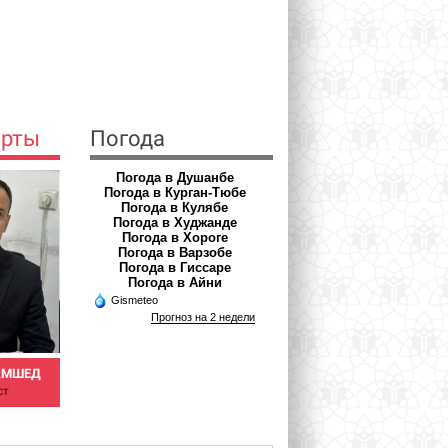
ерты
Погода
Погода в Душанбе
Погода в Курган-Тюбе
Погода в Кулябе
Погода в Худжанде
Погода в Хороге
Погода в Варзобе
Погода в Гиссаре
Погода в Айни
Gismeteo
Прогноз на 2 недели
АМШЕД
РАЗОКОВ ХАМРОКУЛ
АЪЗАМОВА ШАХНОЗА
ст
Дерматовенеролог
Врач фтизиатр