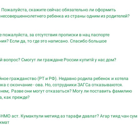
 Пожалуйста, скажите сейчас обязательно ли оформить
 несовершеннолетнего ребенка из страны одним из родителей?
 пожалуйста, за отсутствия прописки в нац паспорте
ия? Если да, то где это написано. Спасибо большое
ой вопрос? Смогут ли граждане России купитӣ у нас дом?
йное гражданство (РТ и РФ). Недавно родила ребенок и хотела
а с окончание - ова. Но, сотрудники ЗАГСа отказываются.
унем;. Разве они могут отказаться? Могу ли поставить фамилию
а, как прежде?
НМО аст. Кумакпули метияд аз тарафи давлат? Агар тияд чан сум
ахмат