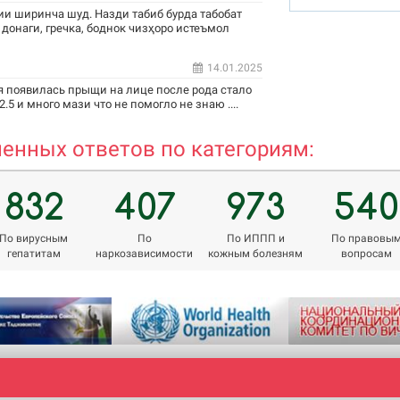
и ширинча шуд. Назди табиб бурда табобат
 донаги, гречка, боднок чизҳоро истеъмол
14.01.2025
rholnazarov@mail.ru
я появилась прыщи на лице после рода стало
.5 и много мази что не помогло не знаю ....
енных ответов по категориям:
832
407
973
540
По вирусным
По
По ИППП и
По правовы
гепатитам
наркозависимости
кожным болезням
вопросам