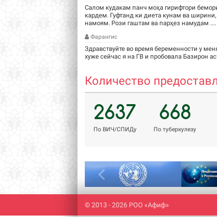
Салом кудакам панч моҳа гирифтори бемори
кардем. Гуфтанд ки диета кунам ва ширини,
намоям. Рози гаштам ва парҳез намудам ....
Фарангис
Здравствуйте во время беременности у мен
хуже сейчас я на ГВ и пробовала Базирон ас2
Количество предоставл
2637
668
По ВИЧ/СПИДу
По туберкулезу
Previous
© 2013 - 2026 РОО «Афиф»