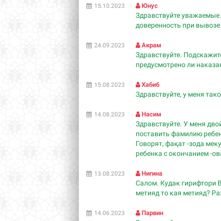
Юнус
15.10.2023
Здравствуйте уважаемые.
доверенность при вывозе
Акрам
24.09.2023
Здравствуйте. Подскажите
предусмотрено ли наказан
Хабиб
15.08.2023
Здравствуйте, у меня так
Насим
14.08.2023
Здравствуйте. У меня дво
поставить фамилию ребенк
Говорят, фақат -зода мек
ребенка с окончанием -ов
Нигина
13.08.2023
Салом. Кудак гирифтори В
метияд то кая метияд? Р
Парвин
14.06.2023