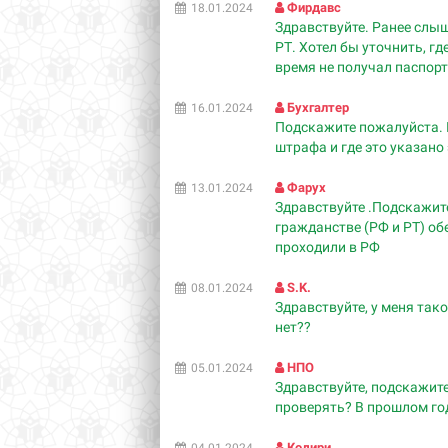
Фирдавс
18.01.2024
Здравствуйте. Ранее слы
РТ. Хотел бы уточнить, гд
время не получал паспорт
Бухгалтер
16.01.2024
Подскажите пожалуйста. К
штрафа и где это указано 
Фарух
13.01.2024
Здравствуйте .Подскажит
гражданстве (РФ и РТ) о
проходили в РФ
S.K.
08.01.2024
Здравствуйте, у меня так
нет??
НПО
05.01.2024
Здравствуйте, подскажит
проверять? В прошлом год
Кодири