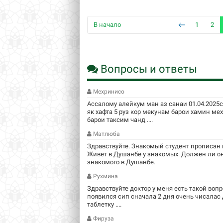
В начало
1
2
Вопросы и ответы
Мехринисо
Ассалому алейкум ман аз санаи 01.04.2025
як хафта 5 руз кор мекунам барои хамин м
барои таксим чанд ....
Матлюба
Здравствуйте. Знакомый студент прописан в
Живет в Душанбе у знакомых. Должен ли он
знакомого в Душанбе.
Рухмина
Здравствуйте доктор у меня есть такой вопр
появился сип сначала 2 дня очень чисалас
таблетку ....
Фируза