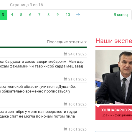
Страница 3 из 16
3
4
5
6
7
8
9
10
В конец
Наши эксп
Последние ответы
24.01.2025
сол ба рухсати хомиладори мебароям .Ман дар
ехохам фахмамки чи тавр хисоб карда мешавад
21.01.2025
 хатлонской области. учиться в Душанбе.
 обязательно временно прописаться у
16.01.2025
ХОЛНАЗАРОВ Р
ос в сентябре у меня на поверхности груди
Врач-инфекциони
 даже спат не могла по ночам потом пила
15.01.2025