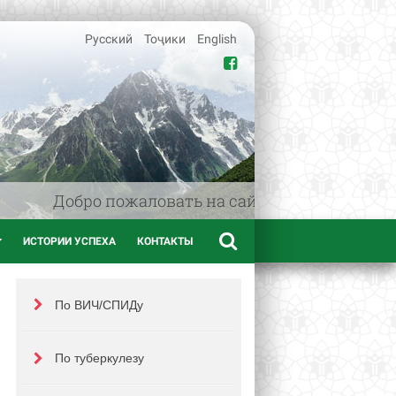
Русский
Тоҷики
English
Добро пожаловать на сайт www.afif.tj - мед
ИСТОРИИ УСПЕХА
КОНТАКТЫ
По ВИЧ/СПИДу
По туберкулезу