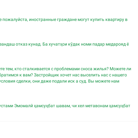
е пожалуйста, иностранные граждане могут купить квартиру в
зандаш отказ кунад. Ба хучатҳои кӯдак номи падар медарояд ё
те тем, кто сталкивается с проблемами сноса жилья? Можете ли
братимся к вам? Застройщик хочет нас выселить нас с нашего
условия сделки, они даже подали иск а суд. Вы можете нам
устами Эмомалӣ ҳамсуҳбат шавам, чи хел метавонам ҳамсуҳбат